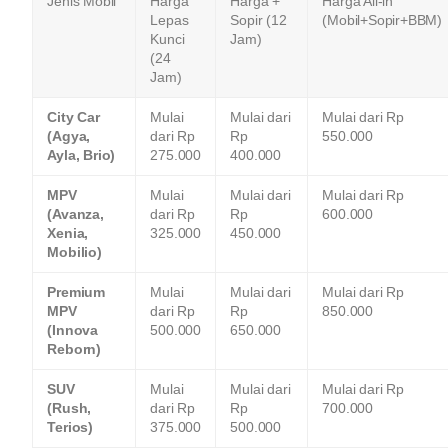
Jenis Mobil
Harga
Harga +
Harga All-in
Lepas
Sopir (12
(Mobil+Sopir+BBM)
Kunci
Jam)
(24
Jam)
City Car
Mulai
Mulai dari
Mulai dari Rp
(Agya,
dari Rp
Rp
550.000
Ayla, Brio)
275.000
400.000
MPV
Mulai
Mulai dari
Mulai dari Rp
(Avanza,
dari Rp
Rp
600.000
Xenia,
325.000
450.000
Mobilio)
Premium
Mulai
Mulai dari
Mulai dari Rp
MPV
dari Rp
Rp
850.000
(Innova
500.000
650.000
Reborn)
SUV
Mulai
Mulai dari
Mulai dari Rp
(Rush,
dari Rp
Rp
700.000
Terios)
375.000
500.000