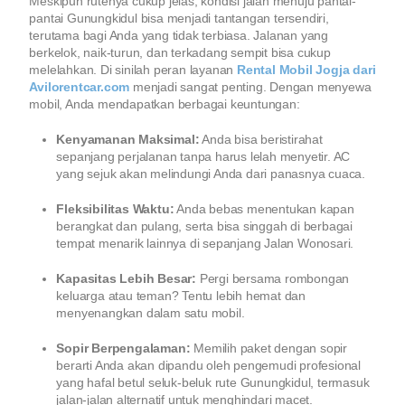
Meskipun rutenya cukup jelas, kondisi jalan menuju pantai-
pantai Gunungkidul bisa menjadi tantangan tersendiri,
terutama bagi Anda yang tidak terbiasa. Jalanan yang
berkelok, naik-turun, dan terkadang sempit bisa cukup
melelahkan. Di sinilah peran layanan
Rental Mobil Jogja dari
Avilorentcar.com
menjadi sangat penting. Dengan menyewa
mobil, Anda mendapatkan berbagai keuntungan:
Kenyamanan Maksimal:
Anda bisa beristirahat
sepanjang perjalanan tanpa harus lelah menyetir. AC
yang sejuk akan melindungi Anda dari panasnya cuaca.
Fleksibilitas Waktu:
Anda bebas menentukan kapan
berangkat dan pulang, serta bisa singgah di berbagai
tempat menarik lainnya di sepanjang Jalan Wonosari.
Kapasitas Lebih Besar:
Pergi bersama rombongan
keluarga atau teman? Tentu lebih hemat dan
menyenangkan dalam satu mobil.
Sopir Berpengalaman:
Memilih paket dengan sopir
berarti Anda akan dipandu oleh pengemudi profesional
yang hafal betul seluk-beluk rute Gunungkidul, termasuk
jalan-jalan alternatif untuk menghindari macet.