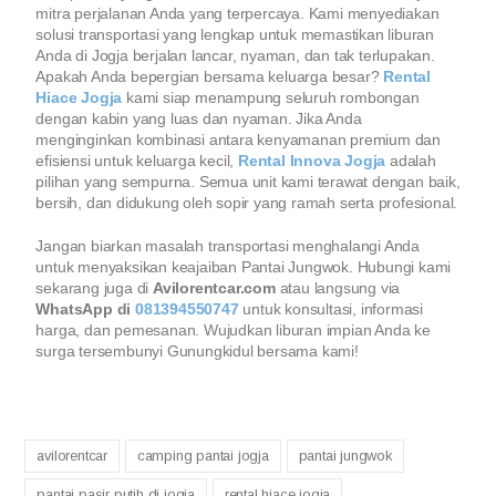
mitra perjalanan Anda yang terpercaya. Kami menyediakan
solusi transportasi yang lengkap untuk memastikan liburan
Anda di Jogja berjalan lancar, nyaman, dan tak terlupakan.
Apakah Anda bepergian bersama keluarga besar?
Rental
Hiace Jogja
kami siap menampung seluruh rombongan
dengan kabin yang luas dan nyaman. Jika Anda
menginginkan kombinasi antara kenyamanan premium dan
efisiensi untuk keluarga kecil,
Rental Innova Jogja
adalah
pilihan yang sempurna. Semua unit kami terawat dengan baik,
bersih, dan didukung oleh sopir yang ramah serta profesional.
Jangan biarkan masalah transportasi menghalangi Anda
untuk menyaksikan keajaiban Pantai Jungwok. Hubungi kami
sekarang juga di
Avilorentcar.com
atau langsung via
WhatsApp di
081394550747
untuk konsultasi, informasi
harga, dan pemesanan. Wujudkan liburan impian Anda ke
surga tersembunyi Gunungkidul bersama kami!
avilorentcar
camping pantai jogja
pantai jungwok
pantai pasir putih di jogja
rental hiace jogja