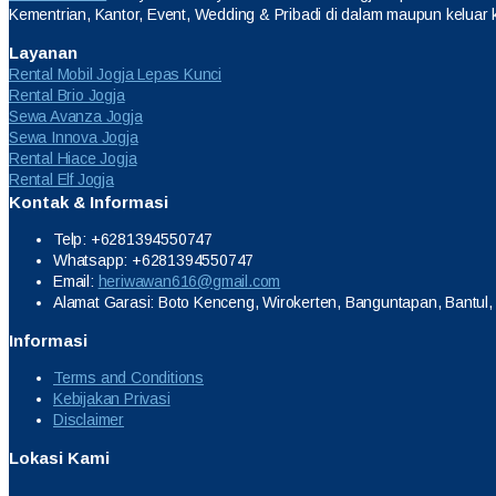
Kementrian, Kantor, Event, Wedding & Pribadi di dalam maupun keluar 
Layanan
Rental Mobil Jogja Lepas Kunci
Rental Brio Jogja
Sewa Avanza Jogja
Sewa Innova Jogja
Rental Hiace Jogja
Rental Elf Jogja
Kontak & Informasi
Telp: +6281394550747
Whatsapp: +6281394550747
Email:
heriwawan616@gmail.com
Alamat Garasi: Boto Kenceng, Wirokerten, Banguntapan, Bantul
Informasi
Terms and Conditions
Kebijakan Privasi
Disclaimer
Lokasi Kami