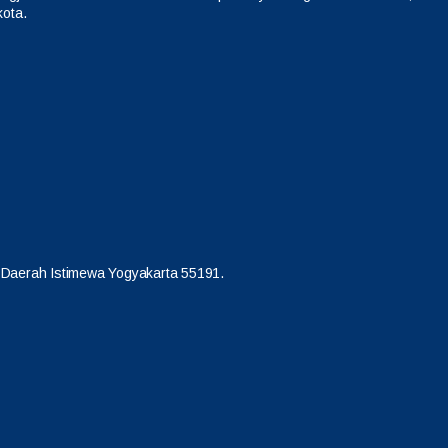
kota.
, Daerah Istimewa Yogyakarta 55191.