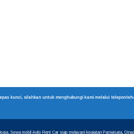
epas kunci, silahkan untuk menghubungi kami melalui telepon/wh
gja. Sewa mobil Avilo Rent Car siap melayani kegiatan Pariwisata, Dina