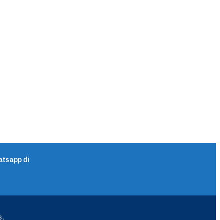
atsapp di
s,