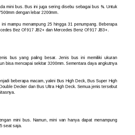
da mini bus. Bus ini juga sering disebu sebagai bus ¾. Untuk
g 7500mm dengan lebar 2200mm.
bus ini mampu menampung 25 hingga 31 penumpang. Beberapa
ercedes Bez Of 917 JB2+ dan Mercedes Benz Of 917 JB3+.
nis bus yang paling besar. Jenis bus ini memiliki ukuran
un bisa mencapai sekitar 3200mm. Sementara daya angkutnya
menjadi beberapa macam, yakni Bus High Deck, Bus Super High
Double Decker dan Bus Ultra High Deck. Semua jenis tersebut
itasnya.
dengan mini bus. Namun, mini van hanya dapat menampung
 seat saja.