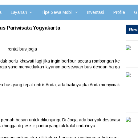
a
Layanan
Tipe Sewa Mobil
Investasi
Profile
Ga
us Pariwisata Yogyakarta
Rent
idak perlu khawati lagi jika ingin berlibur secara rombongan ke
 Jogja yang menyediakan layanan persewaan bus dengan harga
 bus yang tepat untuk Anda, ada baiknya jika Anda menyimak
 pernah bosan untuk dikunjungi. Di Jogja ada banyak destinasi
a hingga di pesisir pantai yang tak kalah indahnya.
 menyenangkan jika dilakukan bersama rombongan keluarga,