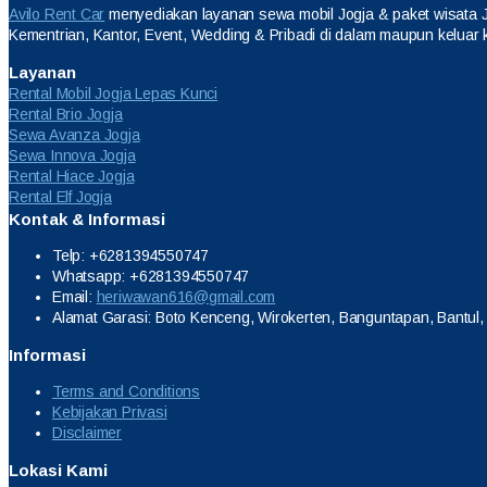
Avilo Rent Car
menyediakan layanan sewa mobil Jogja & paket wisata Jo
Kementrian, Kantor, Event, Wedding & Pribadi di dalam maupun keluar 
Layanan
Rental Mobil Jogja Lepas Kunci
Rental Brio Jogja
Sewa Avanza Jogja
Sewa Innova Jogja
Rental Hiace Jogja
Rental Elf Jogja
Kontak & Informasi
Telp: +6281394550747
Whatsapp: +6281394550747
Email:
heriwawan616@gmail.com
Alamat Garasi: Boto Kenceng, Wirokerten, Banguntapan, Bantul
Informasi
Terms and Conditions
Kebijakan Privasi
Disclaimer
Lokasi Kami