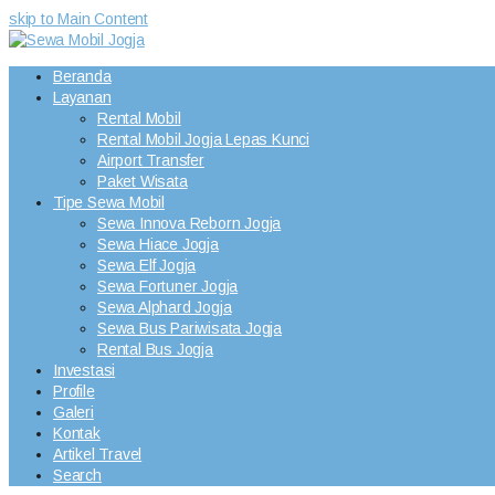
skip to Main Content
Beranda
Layanan
Rental Mobil
Rental Mobil Jogja Lepas Kunci
Airport Transfer
Paket Wisata
Tipe Sewa Mobil
Sewa Innova Reborn Jogja
Sewa Hiace Jogja
Sewa Elf Jogja
Sewa Fortuner Jogja
Sewa Alphard Jogja
Sewa Bus Pariwisata Jogja
Rental Bus Jogja
Investasi
Profile
Galeri
Kontak
Artikel Travel
Search