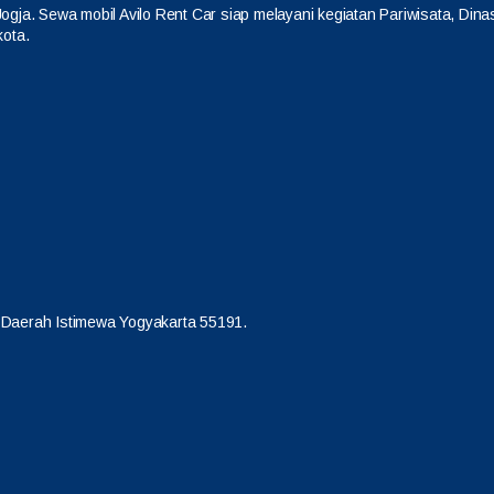
gja. Sewa mobil Avilo Rent Car siap melayani kegiatan Pariwisata, Dina
kota.
, Daerah Istimewa Yogyakarta 55191.