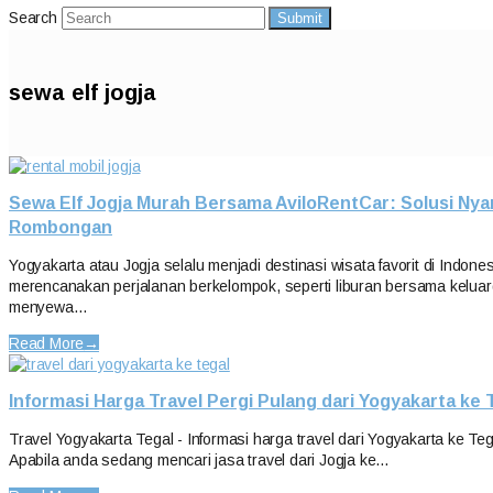
Search
Submit
sewa elf jogja
Sewa Elf Jogja Murah Bersama AviloRentCar: Solusi Ny
Rombongan
Yogyakarta atau Jogja selalu menjadi destinasi wisata favorit di Indone
merencanakan perjalanan berkelompok, seperti liburan bersama keluarg
menyewa…
Read More
→
Informasi Harga Travel Pergi Pulang dari Yogyakarta ke 
Travel Yogyakarta Tegal - Informasi harga travel dari Yogyakarta ke Te
Apabila anda sedang mencari jasa travel dari Jogja ke…