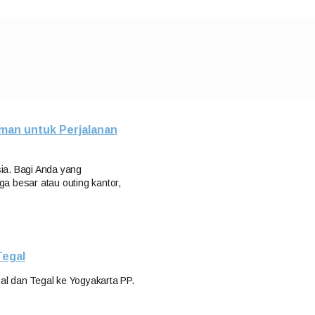
aman untuk Perjalanan
sia. Bagi Anda yang
a besar atau outing kantor,
Tegal
gal dan Tegal ke Yogyakarta PP.