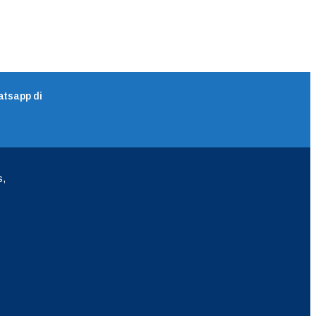
atsapp di
s,