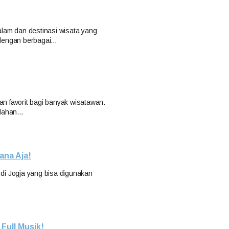
alam dan destinasi wisata yang
i dengan berbagai…
han favorit bagi banyak wisatawan.
indahan…
ana Aja!
di Jogja yang bisa digunakan
 Full Musik!