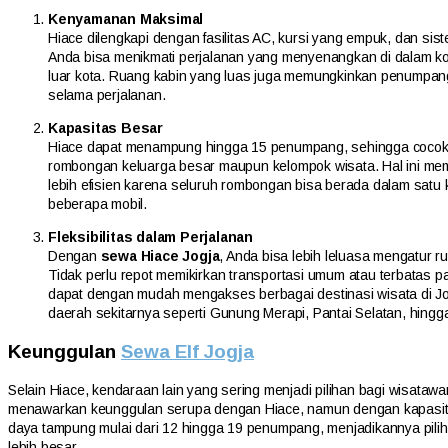
Kenyamanan Maksimal
Hiace dilengkapi dengan fasilitas AC, kursi yang empuk, dan sis
Anda bisa menikmati perjalanan yang menyenangkan di dalam kot
luar kota. Ruang kabin yang luas juga memungkinkan penumpan
selama perjalanan.
Kapasitas Besar
Hiace dapat menampung hingga 15 penumpang, sehingga cocok 
rombongan keluarga besar maupun kelompok wisata. Hal ini mem
lebih efisien karena seluruh rombongan bisa berada dalam sat
beberapa mobil.
Fleksibilitas dalam Perjalanan
Dengan
sewa Hiace Jogja
, Anda bisa lebih leluasa mengatur r
Tidak perlu repot memikirkan transportasi umum atau terbatas pa
dapat dengan mudah mengakses berbagai destinasi wisata di Jo
daerah sekitarnya seperti Gunung Merapi, Pantai Selatan, hingg
Keunggulan
Sewa Elf Jogja
Selain Hiace, kendaraan lain yang sering menjadi pilihan bagi wisataw
menawarkan keunggulan serupa dengan Hiace, namun dengan kapasitas 
daya tampung mulai dari 12 hingga 19 penumpang, menjadikannya pili
lebih besar.