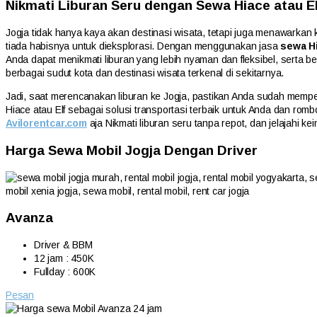
Nikmati Liburan Seru dengan Sewa Hiace atau El
Jogja tidak hanya kaya akan destinasi wisata, tetapi juga menawarka
tiada habisnya untuk dieksplorasi. Dengan menggunakan jasa
sewa H
Anda dapat menikmati liburan yang lebih nyaman dan fleksibel, serta b
berbagai sudut kota dan destinasi wisata terkenal di sekitarnya.
Jadi, saat merencanakan liburan ke Jogja, pastikan Anda sudah mem
Hiace atau Elf sebagai solusi transportasi terbaik untuk Anda dan rom
Avilorentcar.com
aja Nikmati liburan seru tanpa repot, dan jelajahi 
Harga Sewa Mobil Jogja Dengan Driver
Avanza
Driver & BBM
12 jam : 450K
Fullday : 600K
Pesan