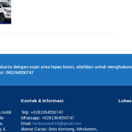
karta dengan sopir atau lepas kunci, silahkan untuk menghubun
or: 081394550747
Kontak & Informasi
Lokas
 mobil
Telp: +6281394550747
ilo
Whatsapp: +6281394550747
a,
Email:
heriwawan616@gmail.com
g &
Alamat Garasi: Boto Kenceng, Wirokerten,