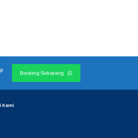
gi
Booking Sekarang
i Kami