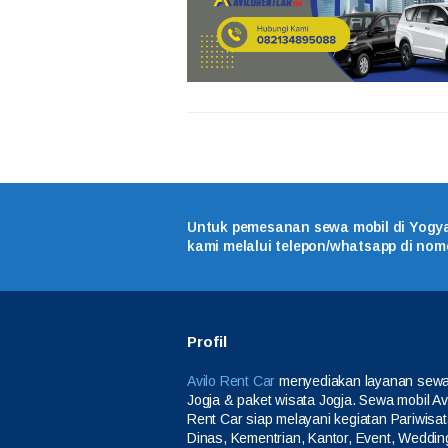
Untuk pemesanan sewa mobil di Yogya
kami melalui telepon/whatsapp di nom
Profil
Avilo Rent Car
menyediakan layanan sewa
Jogja & paket wisata Jogja. Sewa mobil Av
Rent Car siap melayani kegiatan Pariwisat
Dinas, Kementrian, Kantor, Event, Weddin