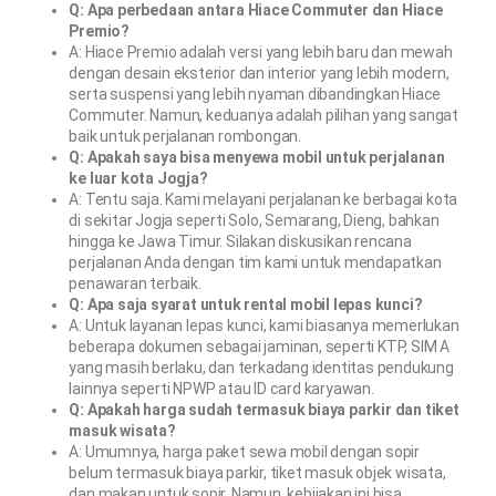
Q: Apa perbedaan antara Hiace Commuter dan Hiace
Premio?
A: Hiace Premio adalah versi yang lebih baru dan mewah
dengan desain eksterior dan interior yang lebih modern,
serta suspensi yang lebih nyaman dibandingkan Hiace
Commuter. Namun, keduanya adalah pilihan yang sangat
baik untuk perjalanan rombongan.
Q: Apakah saya bisa menyewa mobil untuk perjalanan
ke luar kota Jogja?
A: Tentu saja. Kami melayani perjalanan ke berbagai kota
di sekitar Jogja seperti Solo, Semarang, Dieng, bahkan
hingga ke Jawa Timur. Silakan diskusikan rencana
perjalanan Anda dengan tim kami untuk mendapatkan
penawaran terbaik.
Q: Apa saja syarat untuk rental mobil lepas kunci?
A: Untuk layanan lepas kunci, kami biasanya memerlukan
beberapa dokumen sebagai jaminan, seperti KTP, SIM A
yang masih berlaku, dan terkadang identitas pendukung
lainnya seperti NPWP atau ID card karyawan.
Q: Apakah harga sudah termasuk biaya parkir dan tiket
masuk wisata?
A: Umumnya, harga paket sewa mobil dengan sopir
belum termasuk biaya parkir, tiket masuk objek wisata,
dan makan untuk sopir. Namun, kebijakan ini bisa