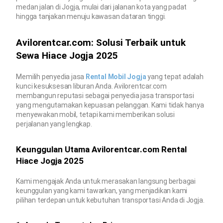
medan jalan di Jogja, mulai dari jalanan kota yang padat
hingga tanjakan menuju kawasan dataran tinggi.
Avilorentcar.com: Solusi Terbaik untuk
Sewa Hiace Jogja 2025
Memilih penyedia jasa
Rental Mobil Jogja
yang tepat adalah
kunci kesuksesan liburan Anda. Avilorentcar.com
membangun reputasi sebagai penyedia jasa transportasi
yang mengutamakan kepuasan pelanggan. Kami tidak hanya
menyewakan mobil, tetapi kami memberikan solusi
perjalanan yang lengkap.
Keunggulan Utama Avilorentcar.com Rental
Hiace Jogja 2025
Kami mengajak Anda untuk merasakan langsung berbagai
keunggulan yang kami tawarkan, yang menjadikan kami
pilihan terdepan untuk kebutuhan transportasi Anda di Jogja.