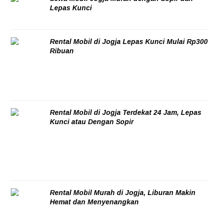
Lepas Kunci
06/08/2026
Rental Mobil di Jogja Lepas Kunci Mulai Rp300
Ribuan
06/08/2026
Rental Mobil di Jogja Terdekat 24 Jam, Lepas
Kunci atau Dengan Sopir
06/08/2026
Rental Mobil Murah di Jogja, Liburan Makin
Hemat dan Menyenangkan
05/08/2026