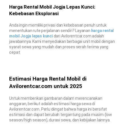
Harga Rental Mobil Jogja Lepas Kunci:
Kebebasan Eksplorasi
Anda ingin memiliki privasi dan kebebasan penuh untuk
menentukan rute perjalanan sendiri? Layanan
harga rental
mobil Jogja lepas kunci
dari Avilorentcar.com adalah
jawabannya. Kami menyediakan berbagai unit mobil dengan
syarat sewa yang mudah dan proses serah terima yang
cepat.
Estimasi Harga Rental Mobil di
Avilorentcar.com untuk 2025
Untuk memberikan gambaran dalam merencanakan
anggaran, berikut adalah estimasi harga sewa di
Avilorentcar.com. Perlu diingat bahwa harga ini bersifat
estimasi dan dapat berubah tergantung pada musim (low
season/high season), durasi sewa, dan kebijakan lainnya.