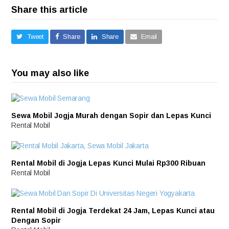
Share this article
Tweet
Share
Share
Email
You may also like
Sewa Mobil Jogja Murah dengan Sopir dan Lepas Kunci
Rental Mobil
Rental Mobil di Jogja Lepas Kunci Mulai Rp300 Ribuan
Rental Mobil
Rental Mobil di Jogja Terdekat 24 Jam, Lepas Kunci atau
Dengan Sopir