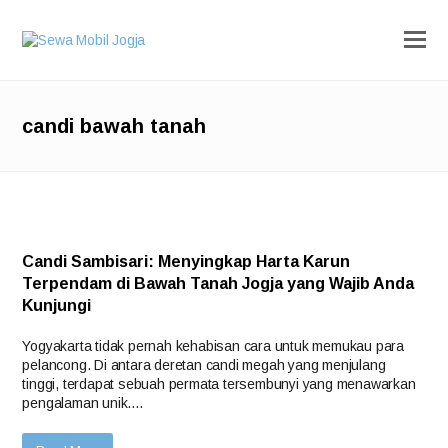
candi bawah tanah
Candi Sambisari: Menyingkap Harta Karun
Terpendam di Bawah Tanah Jogja yang Wajib Anda
Kunjungi
Yogyakarta tidak pernah kehabisan cara untuk memukau para
pelancong. Di antara deretan candi megah yang menjulang
tinggi, terdapat sebuah permata tersembunyi yang menawarkan
pengalaman unik.…