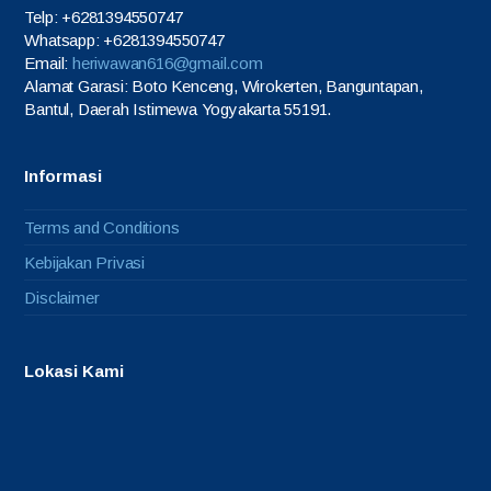
Telp: +6281394550747
Whatsapp: +6281394550747
Email:
heriwawan616@gmail.com
Alamat Garasi: Boto Kenceng, Wirokerten, Banguntapan,
Bantul, Daerah Istimewa Yogyakarta 55191.
Informasi
Terms and Conditions
Kebijakan Privasi
Disclaimer
Lokasi Kami