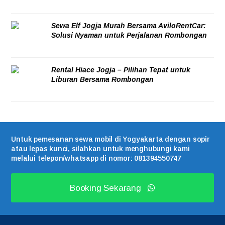
Sewa Elf Jogja Murah Bersama AviloRentCar:
Solusi Nyaman untuk Perjalanan Rombongan
03/08/2026
Rental Hiace Jogja – Pilihan Tepat untuk
Liburan Bersama Rombongan
03/08/2026
Untuk pemesanan sewa mobil di Yogyakarta dengan sopir
atau lepas kunci, silahkan untuk menghubungi kami
melalui telepon/whatsapp di nomor: 081394550747
Booking Sekarang