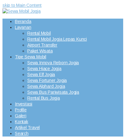
skip to Main Content
Beranda
Layanan
Rental Mobil
Rental Mobil Jogja Lepas Kunci
Airport Transfer
Paket Wisata
Tipe Sewa Mobil
Sewa Innova Reborn Jogja
Sewa Hiace Jogja
Sewa Elf Jogja
Sewa Fortuner Jogja
Sewa Alphard Jogja
Sewa Bus Pariwisata Jogja
Rental Bus Jogja
Investasi
Profile
Galeri
Kontak
Artikel Travel
Search