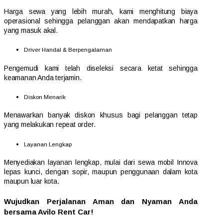
Harga sewa yang lebih murah, kami menghitung biaya
operasional sehingga pelanggan akan mendapatkan harga
yang masuk akal.
Driver Handal & Berpengalaman
Pengemudi kami telah diseleksi secara ketat sehingga
keamanan Anda terjamin.
Diskon Menarik
Menawarkan banyak diskon khusus bagi pelanggan tetap
yang melakukan repeat order.
Layanan Lengkap
Menyediakan layanan lengkap, mulai dari sewa mobil Innova
lepas kunci, dengan sopir, maupun penggunaan dalam kota
maupun luar kota.
Wujudkan Perjalanan Aman dan Nyaman Anda
bersama Avilo Rent Car!