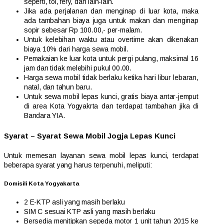
seperti, tol, fery, dan lain-lain.
Jika ada perjalanan dan menginap di luar kota, maka
ada tambahan biaya juga untuk makan dan menginap
sopir sebesar Rp 100.00,- per-malam.
Untuk kelebihan waktu atau overtime akan dikenakan
biaya 10% dari harga sewa mobil.
Pemakaian ke luar kota untuk pergi pulang, maksimal 16
jam dan tidak melebihi pukul 00.00.
Harga sewa mobil tidak berlaku ketika hari libur lebaran,
natal, dan tahun baru.
Untuk sewa mobil lepas kunci, gratis biaya antar-jemput
di area Kota Yogyakrta dan terdapat tambahan jika di
Bandara YIA.
Syarat – Syarat Sewa Mobil Jogja Lepas Kunci
Untuk memesan layanan sewa mobil lepas kunci, terdapat
beberapa syarat yang harus terpenuhi, meliputi:
Domisili Kota Yogyakarta
2 E-KTP asli yang masih berlaku
SIM C sesuai KTP asli yang masih berlaku
Bersedia menitipkan sepeda motor 1 unit tahun 2015 ke