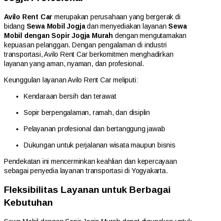
Avilo Rent Car
merupakan perusahaan yang bergerak di
bidang
Sewa Mobil Jogja
dan menyediakan layanan
Sewa
Mobil dengan Sopir Jogja Murah
dengan mengutamakan
kepuasan pelanggan. Dengan pengalaman di industri
transportasi, Avilo Rent Car berkomitmen menghadirkan
layanan yang aman, nyaman, dan profesional.
Keunggulan layanan Avilo Rent Car meliputi:
Kendaraan bersih dan terawat
Sopir berpengalaman, ramah, dan disiplin
Pelayanan profesional dan bertanggung jawab
Dukungan untuk perjalanan wisata maupun bisnis
Pendekatan ini mencerminkan keahlian dan kepercayaan
sebagai penyedia layanan transportasi di Yogyakarta.
Fleksibilitas Layanan untuk Berbagai
Kebutuhan