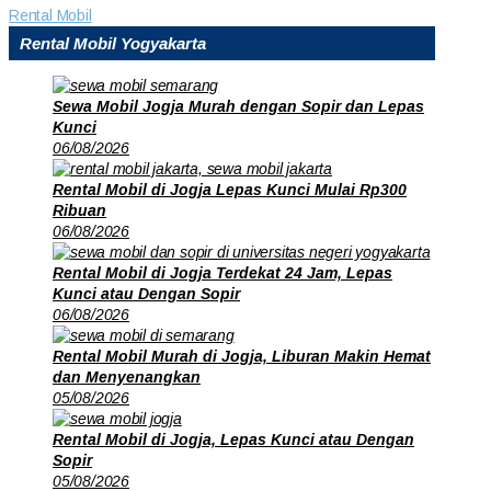
Rental Mobil
Rental Mobil Yogyakarta
Sewa Mobil Jogja Murah dengan Sopir dan Lepas
Kunci
06/08/2026
Rental Mobil di Jogja Lepas Kunci Mulai Rp300
Ribuan
06/08/2026
Rental Mobil di Jogja Terdekat 24 Jam, Lepas
Kunci atau Dengan Sopir
06/08/2026
Rental Mobil Murah di Jogja, Liburan Makin Hemat
dan Menyenangkan
05/08/2026
Rental Mobil di Jogja, Lepas Kunci atau Dengan
Sopir
05/08/2026