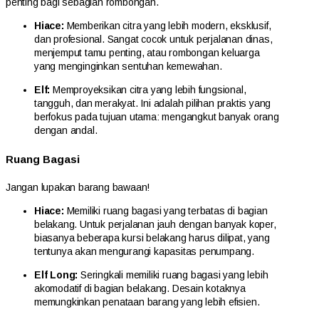
penting bagi sebagian rombongan.
Hiace:
Memberikan citra yang lebih modern, eksklusif,
dan profesional. Sangat cocok untuk perjalanan dinas,
menjemput tamu penting, atau rombongan keluarga
yang menginginkan sentuhan kemewahan.
Elf:
Memproyeksikan citra yang lebih fungsional,
tangguh, dan merakyat. Ini adalah pilihan praktis yang
berfokus pada tujuan utama: mengangkut banyak orang
dengan andal.
Ruang Bagasi
Jangan lupakan barang bawaan!
Hiace:
Memiliki ruang bagasi yang terbatas di bagian
belakang. Untuk perjalanan jauh dengan banyak koper,
biasanya beberapa kursi belakang harus dilipat, yang
tentunya akan mengurangi kapasitas penumpang.
Elf Long:
Seringkali memiliki ruang bagasi yang lebih
akomodatif di bagian belakang. Desain kotaknya
memungkinkan penataan barang yang lebih efisien.