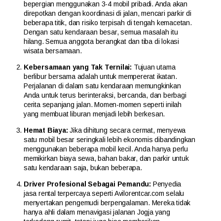
bepergian menggunakan 3-4 mobil pribadi. Anda akan
direpotkan dengan koordinasi di jalan, mencari parkir di
beberapa titik, dan risiko terpisah di tengah kemacetan.
Dengan satu kendaraan besar, semua masalah itu
hilang. Semua anggota berangkat dan tiba di lokasi
wisata bersamaan.
Kebersamaan yang Tak Ternilai:
Tujuan utama
berlibur bersama adalah untuk mempererat ikatan.
Perjalanan di dalam satu kendaraan memungkinkan
Anda untuk terus berinteraksi, bercanda, dan berbagi
cerita sepanjang jalan. Momen-momen seperti inilah
yang membuat liburan menjadi lebih berkesan.
Hemat Biaya:
Jika dihitung secara cermat, menyewa
satu mobil besar seringkali lebih ekonomis dibandingkan
menggunakan beberapa mobil kecil. Anda hanya perlu
memikirkan biaya sewa, bahan bakar, dan parkir untuk
satu kendaraan saja, bukan beberapa.
Driver Profesional Sebagai Pemandu:
Penyedia
jasa rental terpercaya seperti Avilorentcar.com selalu
menyertakan pengemudi berpengalaman. Mereka tidak
hanya ahli dalam menavigasi jalanan Jogja yang