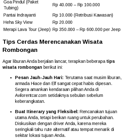
Goa Pindul (Paket
Rp 40.000 – Rp 100.000
Tubing)
Pantai Indrayanti
Rp 10.000 (Retribusi Kawasan)
Heha Sky View
Rp 20.000
Merapi Lava Tour (Jeep)
Rp 350.000 – Rp 600.000 per Jeep
Tips Cerdas Merencanakan Wisata
Rombongan
Agar liburan Anda berjalan lancar, terapkan beberapa
tips
wisata rombongan
berikut ini:
Pesan Jauh-Jauh Hari:
Terutama saat musim liburan,
armada Hiace dan Elf sangat cepat habis dipesan.
Segera amankan kendaraan pilihan Anda di
Avilorentcar.com setidaknya sebulan sebelum
keberangkatan.
Buat Itinerary yang Fleksibel:
Rencanakan tujuan
utama Anda, tetapi berikan ruang untuk perubahan.
Diskusikan dengan driver Anda, karena mereka
seringkali tahu rute alternatif atau tempat menarik di
sekitar lokasi tujuan Anda.