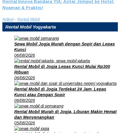
Rental Innova Bandara YIA: Antar Jemput ke Hotel,
Nyaman & Praktis!
Artikel
·
Rental Mobil
Rental Mobil Yogyakarta
Sewa Mobil Jogja Murah dengan Sopir dan Lepas
Kunci
06/08/2026
Rental Mobil di Jogja Lepas Kunci Mulai Rp300
Ribuan
06/08/2026
Rental Mobil di Jogja Terdekat 24 Jam, Lepas
Kunci atau Dengan Sopir
06/08/2026
Rental Mobil Murah di Jogja, Liburan Makin Hemat
dan Menyenangkan
05/08/2026