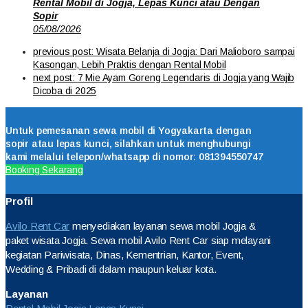
Rental Mobil di Jogja, Lepas Kunci atau Dengan
Sopir
05/08/2026
previous post:
Wisata Belanja di Jogja: Dari Malioboro sampai
Kasongan, Lebih Praktis dengan Rental Mobil
next post:
7 Mie Ayam Goreng Legendaris di Jogja yang Wajib
Dicoba di 2025
Untuk pemesanan sewa mobil di Yogyakarta dengan
sopir atau lepas kunci, silahkan untuk menghubungi
kami melalui telepon/whatsapp di nomor: 081394550747
Booking Sekarang
Profil
Avilo Rent Car
menyediakan layanan sewa mobil Jogja &
paket wisata Jogja. Sewa mobil Avilo Rent Car siap melayani
kegiatan Pariwisata, Dinas, Kementrian, Kantor, Event,
Wedding & Pribadi di dalam maupun keluar kota.
Layanan