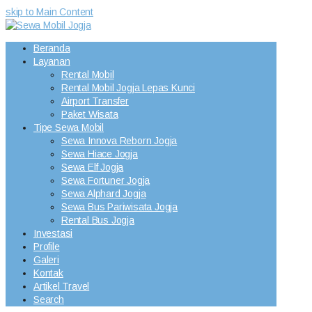
skip to Main Content
Beranda
Layanan
Rental Mobil
Rental Mobil Jogja Lepas Kunci
Airport Transfer
Paket Wisata
Tipe Sewa Mobil
Sewa Innova Reborn Jogja
Sewa Hiace Jogja
Sewa Elf Jogja
Sewa Fortuner Jogja
Sewa Alphard Jogja
Sewa Bus Pariwisata Jogja
Rental Bus Jogja
Investasi
Profile
Galeri
Kontak
Artikel Travel
Search