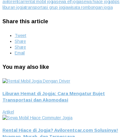
avilorentcar
rental mobil jogja
sewa elf jogja
sewa hiace jogja
tips
liburan jogja
transportasi grup jogja
wisata rombongan jogja
Share this article
Tweet
Share
Share
Email
You may also like
Liburan Hemat di Jogja: Cara Mengatur Bujet
Transportasi dan Akomodasi
Artikel
Rental Hiace di Jogja? Avilorentcar.com Solusinya!
Nyaman, Murah, dan Terpercaya