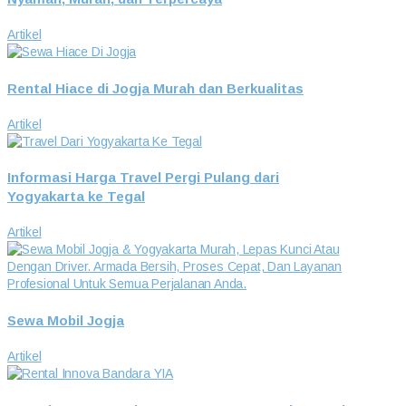
Artikel
Rental Hiace di Jogja Murah dan Berkualitas
Artikel
Informasi Harga Travel Pergi Pulang dari
Yogyakarta ke Tegal
Artikel
Sewa Mobil Jogja
Artikel