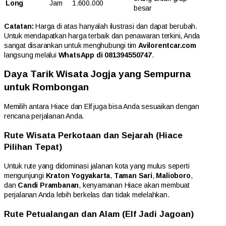
Long
Jam
1.600.000
besar
Catatan:
Harga di atas hanyalah ilustrasi dan dapat berubah.
Untuk mendapatkan harga terbaik dan penawaran terkini, Anda
sangat disarankan untuk menghubungi tim
Avilorentcar.com
langsung melalui
WhatsApp di 081394550747
.
Daya Tarik Wisata Jogja yang Sempurna
untuk Rombongan
Memilih antara Hiace dan Elf juga bisa Anda sesuaikan dengan
rencana perjalanan Anda.
Rute Wisata Perkotaan dan Sejarah (Hiace
Pilihan Tepat)
Untuk rute yang didominasi jalanan kota yang mulus seperti
mengunjungi
Kraton Yogyakarta
,
Taman Sari
,
Malioboro
,
dan
Candi Prambanan
, kenyamanan Hiace akan membuat
perjalanan Anda lebih berkelas dan tidak melelahkan.
Rute Petualangan dan Alam (Elf Jadi Jagoan)