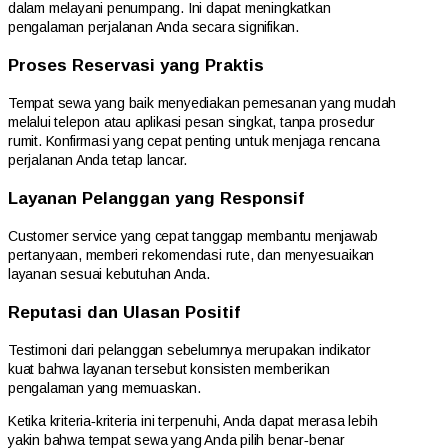
dalam melayani penumpang. Ini dapat meningkatkan
pengalaman perjalanan Anda secara signifikan.
Proses Reservasi yang Praktis
Tempat sewa yang baik menyediakan pemesanan yang mudah
melalui telepon atau aplikasi pesan singkat, tanpa prosedur
rumit. Konfirmasi yang cepat penting untuk menjaga rencana
perjalanan Anda tetap lancar.
Layanan Pelanggan yang Responsif
Customer service yang cepat tanggap membantu menjawab
pertanyaan, memberi rekomendasi rute, dan menyesuaikan
layanan sesuai kebutuhan Anda.
Reputasi dan Ulasan Positif
Testimoni dari pelanggan sebelumnya merupakan indikator
kuat bahwa layanan tersebut konsisten memberikan
pengalaman yang memuaskan.
Ketika kriteria‑kriteria ini terpenuhi, Anda dapat merasa lebih
yakin bahwa tempat sewa yang Anda pilih benar‑benar