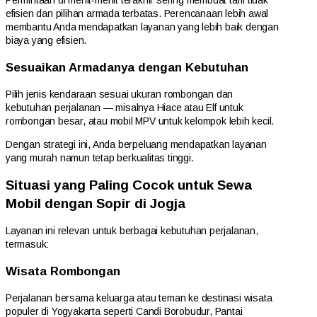
Permintaan di menit‑menit terakhir sering membuat tarif tidak
efisien dan pilihan armada terbatas. Perencanaan lebih awal
membantu Anda mendapatkan layanan yang lebih baik dengan
biaya yang efisien.
Sesuaikan Armadanya dengan Kebutuhan
Pilih jenis kendaraan sesuai ukuran rombongan dan
kebutuhan perjalanan — misalnya Hiace atau Elf untuk
rombongan besar, atau mobil MPV untuk kelompok lebih kecil.
Dengan strategi ini, Anda berpeluang mendapatkan layanan
yang murah namun tetap berkualitas tinggi.
Situasi yang Paling Cocok untuk Sewa
Mobil dengan Sopir di Jogja
Layanan ini relevan untuk berbagai kebutuhan perjalanan,
termasuk:
Wisata Rombongan
Perjalanan bersama keluarga atau teman ke destinasi wisata
populer di Yogyakarta seperti Candi Borobudur, Pantai