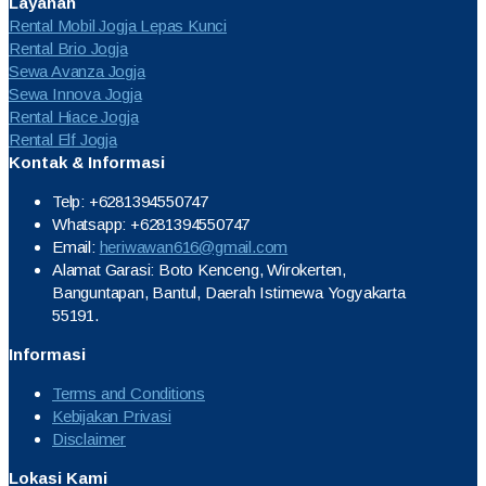
Layanan
Rental Mobil Jogja Lepas Kunci
Rental Brio Jogja
Sewa Avanza Jogja
Sewa Innova Jogja
Rental Hiace Jogja
Rental Elf Jogja
Kontak & Informasi
Telp: +6281394550747
Whatsapp: +6281394550747
Email:
heriwawan616@gmail.com
Alamat Garasi: Boto Kenceng, Wirokerten,
Banguntapan, Bantul, Daerah Istimewa Yogyakarta
55191.
Informasi
Terms and Conditions
Kebijakan Privasi
Disclaimer
Lokasi Kami