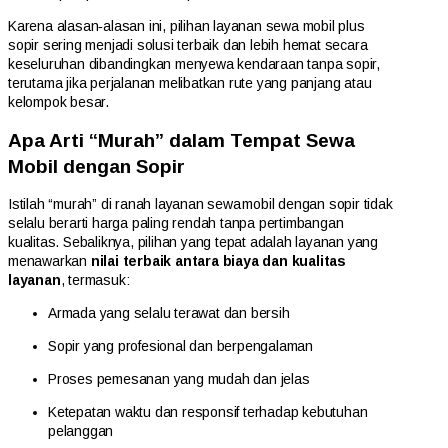
Karena alasan‑alasan ini, pilihan layanan sewa mobil plus
sopir sering menjadi solusi terbaik dan lebih hemat secara
keseluruhan dibandingkan menyewa kendaraan tanpa sopir,
terutama jika perjalanan melibatkan rute yang panjang atau
kelompok besar.
Apa Arti “Murah” dalam Tempat Sewa
Mobil dengan Sopir
Istilah “murah” di ranah layanan sewa mobil dengan sopir tidak
selalu berarti harga paling rendah tanpa pertimbangan
kualitas. Sebaliknya, pilihan yang tepat adalah layanan yang
menawarkan
nilai terbaik antara biaya dan kualitas
layanan
, termasuk:
Armada yang selalu terawat dan bersih
Sopir yang profesional dan berpengalaman
Proses pemesanan yang mudah dan jelas
Ketepatan waktu dan responsif terhadap kebutuhan
pelanggan