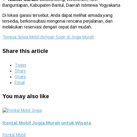
Banguntapan, Kabupaten Bantul, Daerah Istimewa Yogyakarta
Di lokasi garasi tersebut, Anda dapat melihat armada yang
tersedia, berkonsultasi mengenai rencana perjalanan, dan
melakukan reservasi dengan cepat dan mudah.
Tempat Sewa Mobil dengan Sopir di Jogja Murah
Share this article
Tweet
Share
Share
Email
You may also like
Rental Mobil Jogja Murah untuk Wisata
Rental Mobil