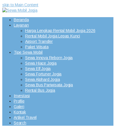
skip to Main Content
Beranda
Layanan
Harga Lengkap Rental Mobil Jogja 2026
Rental Mobil Jogja Lepas Kunci
Airport Transfer
Paket Wisata
Tipe Sewa Mobil
Sewa Innova Reborn Jogja
Sewa Hiace Jogja
Sewa Elf Jogja
Sewa Fortuner Jogja
Sewa Alphard Jogja
Sewa Bus Pariwisata Jogja
Rental Bus Jogja
Investasi
Profile
Galeri
Kontak
Artikel Travel
Search