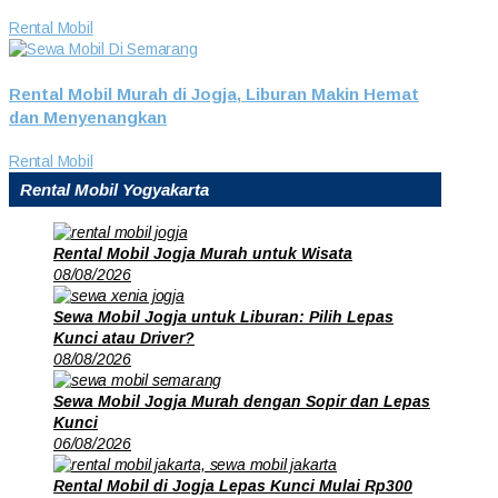
Rental Mobil
Rental Mobil Murah di Jogja, Liburan Makin Hemat
dan Menyenangkan
Rental Mobil
Rental Mobil Yogyakarta
Rental Mobil Jogja Murah untuk Wisata
08/08/2026
Sewa Mobil Jogja untuk Liburan: Pilih Lepas
Kunci atau Driver?
08/08/2026
Sewa Mobil Jogja Murah dengan Sopir dan Lepas
Kunci
06/08/2026
Rental Mobil di Jogja Lepas Kunci Mulai Rp300