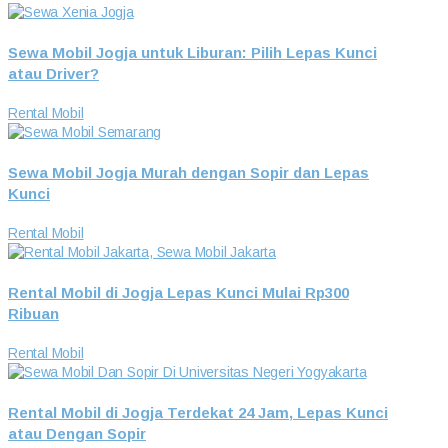
Sewa Mobil Jogja untuk Liburan: Pilih Lepas Kunci
atau Driver?
Rental Mobil
Sewa Mobil Jogja Murah dengan Sopir dan Lepas
Kunci
Rental Mobil
Rental Mobil di Jogja Lepas Kunci Mulai Rp300
Ribuan
Rental Mobil
Rental Mobil di Jogja Terdekat 24 Jam, Lepas Kunci
atau Dengan Sopir