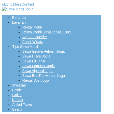
skip to Main Content
Beranda
Layanan
Rental Mobil
Rental Mobil Jogja Lepas Kunci
Airport Transfer
Paket Wisata
Tipe Sewa Mobil
Sewa Innova Reborn Jogja
Sewa Hiace Jogja
Sewa Elf Jogja
Sewa Fortuner Jogja
Sewa Alphard Jogja
Sewa Bus Pariwisata Jogja
Rental Bus Jogja
Investasi
Profile
Galeri
Kontak
Artikel Travel
Search