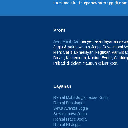
kami melalui telepon/whatsapp di nom
Profil
Avilo Rent Car
menyediakan layanan sewa
Jogja & paket wisata Jogja. Sewa mobil Av
Rent Car siap melayani kegiatan Pariwisat
Dinas, Kementrian, Kantor, Event, Weddin
Pribadi di dalam maupun keluar kota.
Layanan
Rental Mobil Jogja Lepas Kunci
Rental Brio Jogja
Sewa Avanza Jogja
Sewa Innova Jogja
Rental Hiace Jogja
Rental Elf Jogja