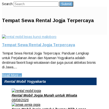
Search
Submit
Tempat Sewa Rental Jogja Terpercaya
Tempat Sewa Rental Jogja Terpercaya
Tempat Sewa Rental Jogja Terpercaya: Panduan Lengkap
untuk Perjalanan Aman dan Nyaman Yogyakarta adalah
destinasi favorit bagi wisatawan dan juga pusat aktivitas bisnis
di Jawa.…
Read More
→
Rental Mobil Yogyakarta
Rental Mobil Jogja Murah untuk Wisata
08/08/2026