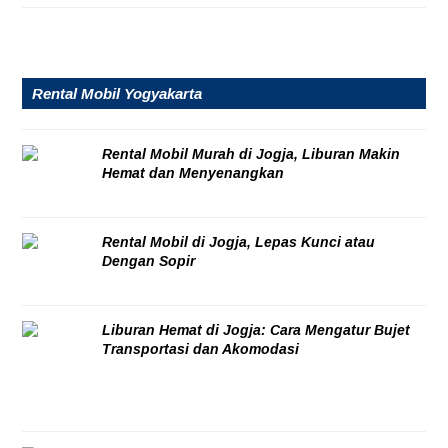
Rental Mobil Yogyakarta
Rental Mobil Murah di Jogja, Liburan Makin
Hemat dan Menyenangkan
05/08/2026
Rental Mobil di Jogja, Lepas Kunci atau
Dengan Sopir
05/08/2026
Liburan Hemat di Jogja: Cara Mengatur Bujet
Transportasi dan Akomodasi
03/08/2026