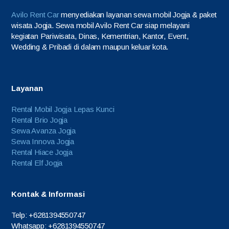
Avilo Rent Car
menyediakan layanan sewa mobil Jogja & paket
wisata Jogja. Sewa mobil Avilo Rent Car siap melayani
kegiatan Pariwisata, Dinas, Kementrian, Kantor, Event,
Wedding & Pribadi di dalam maupun keluar kota.
Layanan
Rental Mobil Jogja Lepas Kunci
Rental Brio Jogja
Sewa Avanza Jogja
Sewa Innova Jogja
Rental Hiace Jogja
Rental Elf Jogja
Kontak & Informasi
Telp: +6281394550747
Whatsapp: +6281394550747