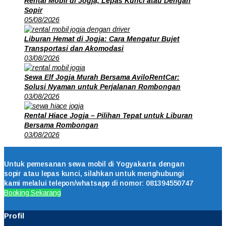
Rental Mobil di Jogja, Lepas Kunci atau Dengan
Sopir
05/08/2026
Liburan Hemat di Jogja: Cara Mengatur Bujet
Transportasi dan Akomodasi
03/08/2026
Sewa Elf Jogja Murah Bersama AviloRentCar:
Solusi Nyaman untuk Perjalanan Rombongan
03/08/2026
Rental Hiace Jogja – Pilihan Tepat untuk Liburan
Bersama Rombongan
03/08/2026
Untuk pemesanan sewa mobil di Yogyakarta dengan
sopir atau lepas kunci, silahkan untuk menghubungi
kami melalui telepon/whatsapp di nomor: 081394550747
Booking Sekarang
Profil