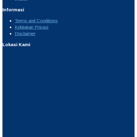
Informasi
Terms and Conditions
Kebijakan Privasi
Disclaimer
Lokasi Kami