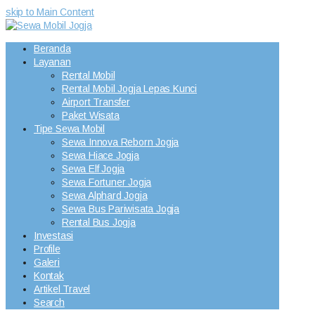
skip to Main Content
Beranda
Layanan
Rental Mobil
Rental Mobil Jogja Lepas Kunci
Airport Transfer
Paket Wisata
Tipe Sewa Mobil
Sewa Innova Reborn Jogja
Sewa Hiace Jogja
Sewa Elf Jogja
Sewa Fortuner Jogja
Sewa Alphard Jogja
Sewa Bus Pariwisata Jogja
Rental Bus Jogja
Investasi
Profile
Galeri
Kontak
Artikel Travel
Search