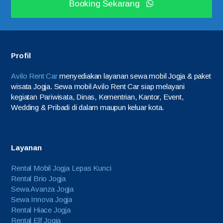
Booking Sekarang
Profil
Avilo Rent Car
menyediakan layanan sewa mobil Jogja & paket
wisata Jogja. Sewa mobil Avilo Rent Car siap melayani
kegiatan Pariwisata, Dinas, Kementrian, Kantor, Event,
Wedding & Pribadi di dalam maupun keluar kota.
Layanan
Rental Mobil Jogja Lepas Kunci
Rental Brio Jogja
Sewa Avanza Jogja
Sewa Innova Jogja
Rental Hiace Jogja
Rental Elf Jogja