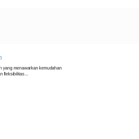
n
aan yang menawarkan kemudahan
fleksibilitas…