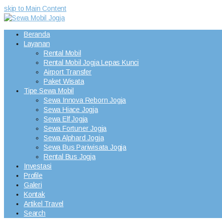
skip to Main Content
Beranda
Layanan
Rental Mobil
Rental Mobil Jogja Lepas Kunci
Airport Transfer
Paket Wisata
Tipe Sewa Mobil
Sewa Innova Reborn Jogja
Sewa Hiace Jogja
Sewa Elf Jogja
Sewa Fortuner Jogja
Sewa Alphard Jogja
Sewa Bus Pariwisata Jogja
Rental Bus Jogja
Investasi
Profile
Galeri
Kontak
Artikel Travel
Search