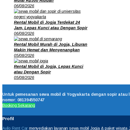
Mulai Rp300 Ribuan
06/08/2026
Rental Mobil di Jogja Terdekat 24
Jam, Lepas Kunci atau Dengan Sopir
06/08/2026
Rental Mobil Murah di Jogja, Liburan
Makin Hemat dan Menyenangkan
05/08/2026
Rental Mobil di Jogja, Lepas Kunci
atau Dengan Sopir
05/08/2026
Untuk pemesanan sewa mobil di Yogyakarta dengan sopir atau l
nomor: 081394550747
Booking Sekarang
Profil
Avilo Rent Car
menyediakan layanan sewa mobil Jogja & paket wisata Jo