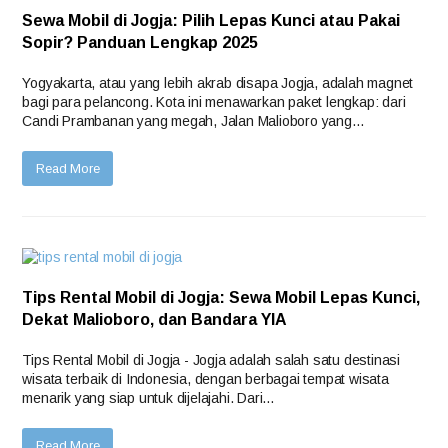
Sewa Mobil di Jogja: Pilih Lepas Kunci atau Pakai
Sopir? Panduan Lengkap 2025
Yogyakarta, atau yang lebih akrab disapa Jogja, adalah magnet
bagi para pelancong. Kota ini menawarkan paket lengkap: dari
Candi Prambanan yang megah, Jalan Malioboro yang…
Read More
Tips Rental Mobil di Jogja: Sewa Mobil Lepas Kunci,
Dekat Malioboro, dan Bandara YIA
Tips Rental Mobil di Jogja - Jogja adalah salah satu destinasi
wisata terbaik di Indonesia, dengan berbagai tempat wisata
menarik yang siap untuk dijelajahi. Dari…
Read More