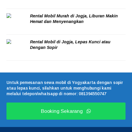
Rental Mobil Murah di Jogja, Liburan Makin
Hemat dan Menyenangkan
05/08/2026
Rental Mobil di Jogja, Lepas Kunci atau
Dengan Sopir
05/08/2026
Untuk pemesanan sewa mobil di Yogyakarta dengan sopir
atau lepas kunci, silahkan untuk menghubungi kami
melalui telepon/whatsapp di nomor: 081394550747
Booking Sekarang