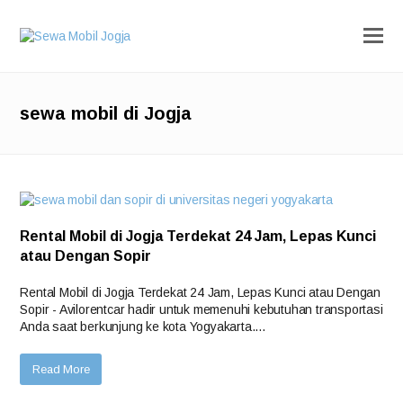
sewa mobil di Jogja
Rental Mobil di Jogja Terdekat 24 Jam, Lepas Kunci
atau Dengan Sopir
Rental Mobil di Jogja Terdekat 24 Jam, Lepas Kunci atau Dengan
Sopir - Avilorentcar hadir untuk memenuhi kebutuhan transportasi
Anda saat berkunjung ke kota Yogyakarta.…
Read More