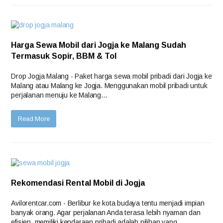
Harga Sewa Mobil dari Jogja ke Malang Sudah
Termasuk Sopir, BBM & Tol
Drop Jogja Malang - Paket harga sewa mobil pribadi dari Jogja ke
Malang atau Malang ke Jogja. Menggunakan mobil pribadi untuk
perjalanan menuju ke Malang…
Read More
Rekomendasi Rental Mobil di Jogja
Avilorentcar.com - Berlibur ke kota budaya tentu menjadi impian
banyak orang. Agar perjalanan Anda terasa lebih nyaman dan
efisien, memiliki kendaraan pribadi adalah pilihan yang…