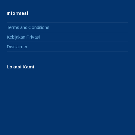
Informasi
Terms and Conditions
Kebijakan Privasi
Disclaimer
Lokasi Kami