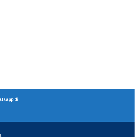
atsapp di
s,