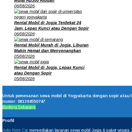
Mulai Rp300 Ribuan
06/08/2026
Rental Mobil di Jogja Terdekat 24
Jam, Lepas Kunci atau Dengan Sopir
06/08/2026
Rental Mobil Murah di Jogja, Liburan
Makin Hemat dan Menyenangkan
05/08/2026
Rental Mobil di Jogja, Lepas Kunci
atau Dengan Sopir
05/08/2026
Untuk pemesanan sewa mobil di Yogyakarta dengan sopir atau l
nomor: 081394550747
Booking Sekarang
Profil
Avilo Rent Car
menyediakan layanan sewa mobil Jogja & paket wisata Jo