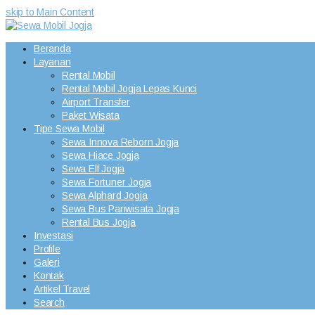
skip to Main Content
Beranda
Layanan
Rental Mobil
Rental Mobil Jogja Lepas Kunci
Airport Transfer
Paket Wisata
Tipe Sewa Mobil
Sewa Innova Reborn Jogja
Sewa Hiace Jogja
Sewa Elf Jogja
Sewa Fortuner Jogja
Sewa Alphard Jogja
Sewa Bus Pariwisata Jogja
Rental Bus Jogja
Investasi
Profile
Galeri
Kontak
Artikel Travel
Search