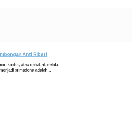
ombongan Anti Ribet!
an kantor, atau sahabat, selalu
 menjadi primadona adalah…