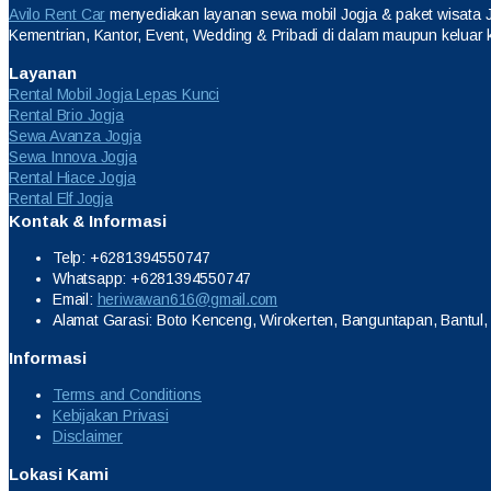
Avilo Rent Car
menyediakan layanan sewa mobil Jogja & paket wisata Jo
Kementrian, Kantor, Event, Wedding & Pribadi di dalam maupun keluar 
Layanan
Rental Mobil Jogja Lepas Kunci
Rental Brio Jogja
Sewa Avanza Jogja
Sewa Innova Jogja
Rental Hiace Jogja
Rental Elf Jogja
Kontak & Informasi
Telp: +6281394550747
Whatsapp: +6281394550747
Email:
heriwawan616@gmail.com
Alamat Garasi: Boto Kenceng, Wirokerten, Banguntapan, Bantul
Informasi
Terms and Conditions
Kebijakan Privasi
Disclaimer
Lokasi Kami