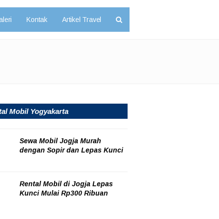
leri
Kontak
Artikel Travel
al Mobil Yogyakarta
Sewa Mobil Jogja Murah
dengan Sopir dan Lepas Kunci
06/08/2026
Rental Mobil di Jogja Lepas
Kunci Mulai Rp300 Ribuan
06/08/2026