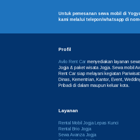
Untuk pemesanan sewa mobil di Yogya
kami melalui telepon/whatsapp di nom
Profil
Avilo Rent Car
menyediakan layanan sewa
Jogja & paket wisata Jogja. Sewa mobil Av
Rent Car siap melayani kegiatan Pariwisat
Dinas, Kementrian, Kantor, Event, Weddin
Pribadi di dalam maupun keluar kota.
Layanan
Rental Mobil Jogja Lepas Kunci
Rental Brio Jogja
Sewa Avanza Jogja