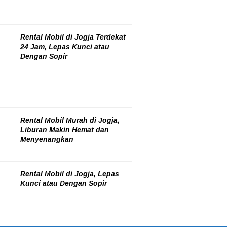
Rental Mobil di Jogja Terdekat
24 Jam, Lepas Kunci atau
Dengan Sopir
06/08/2026
Rental Mobil Murah di Jogja,
Liburan Makin Hemat dan
Menyenangkan
05/08/2026
Rental Mobil di Jogja, Lepas
Kunci atau Dengan Sopir
05/08/2026