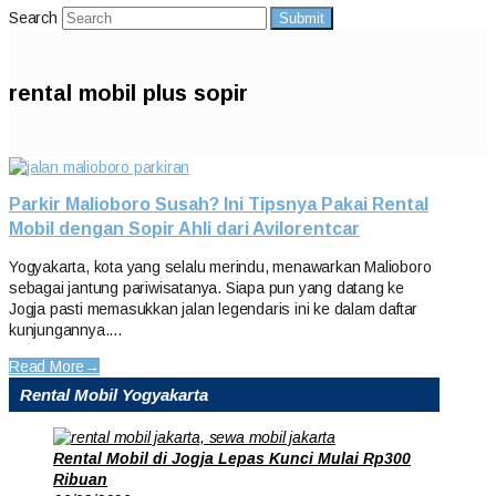
Search
Submit
rental mobil plus sopir
Parkir Malioboro Susah? Ini Tipsnya Pakai Rental
Mobil dengan Sopir Ahli dari Avilorentcar
Yogyakarta, kota yang selalu merindu, menawarkan Malioboro
sebagai jantung pariwisatanya. Siapa pun yang datang ke
Jogja pasti memasukkan jalan legendaris ini ke dalam daftar
kunjungannya.…
Read More
→
Rental Mobil Yogyakarta
Rental Mobil di Jogja Lepas Kunci Mulai Rp300
Ribuan