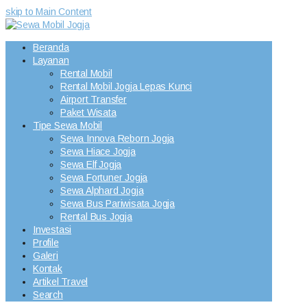
skip to Main Content
Beranda
Layanan
Rental Mobil
Rental Mobil Jogja Lepas Kunci
Airport Transfer
Paket Wisata
Tipe Sewa Mobil
Sewa Innova Reborn Jogja
Sewa Hiace Jogja
Sewa Elf Jogja
Sewa Fortuner Jogja
Sewa Alphard Jogja
Sewa Bus Pariwisata Jogja
Rental Bus Jogja
Investasi
Profile
Galeri
Kontak
Artikel Travel
Search