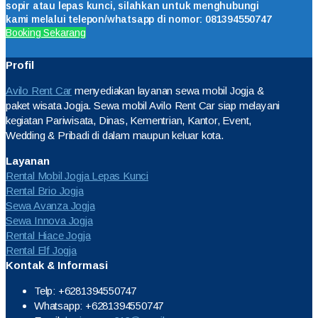
sopir atau lepas kunci, silahkan untuk menghubungi
kami melalui telepon/whatsapp di nomor: 081394550747
Booking Sekarang
Profil
Avilo Rent Car
menyediakan layanan sewa mobil Jogja &
paket wisata Jogja. Sewa mobil Avilo Rent Car siap melayani
kegiatan Pariwisata, Dinas, Kementrian, Kantor, Event,
Wedding & Pribadi di dalam maupun keluar kota.
Layanan
Rental Mobil Jogja Lepas Kunci
Rental Brio Jogja
Sewa Avanza Jogja
Sewa Innova Jogja
Rental Hiace Jogja
Rental Elf Jogja
Kontak & Informasi
Telp: +6281394550747
Whatsapp: +6281394550747