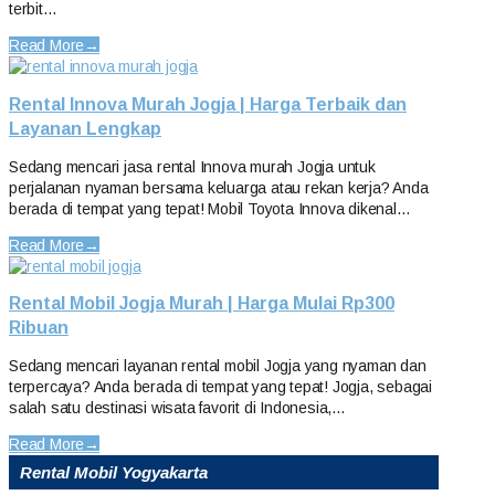
terbit…
Read More
→
Rental Innova Murah Jogja | Harga Terbaik dan
Layanan Lengkap
Sedang mencari jasa rental Innova murah Jogja untuk
perjalanan nyaman bersama keluarga atau rekan kerja? Anda
berada di tempat yang tepat! Mobil Toyota Innova dikenal…
Read More
→
Rental Mobil Jogja Murah | Harga Mulai Rp300
Ribuan
Sedang mencari layanan rental mobil Jogja yang nyaman dan
terpercaya? Anda berada di tempat yang tepat! Jogja, sebagai
salah satu destinasi wisata favorit di Indonesia,…
Read More
→
Rental Mobil Yogyakarta