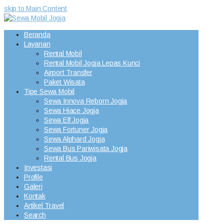
skip to Main Content
Beranda
Layanan
Rental Mobil
Rental Mobil Jogja Lepas Kunci
Airport Transfer
Paket Wisata
Tipe Sewa Mobil
Sewa Innova Reborn Jogja
Sewa Hiace Jogja
Sewa Elf Jogja
Sewa Fortuner Jogja
Sewa Alphard Jogja
Sewa Bus Pariwisata Jogja
Rental Bus Jogja
Investasi
Profile
Galeri
Kontak
Artikel Travel
Search