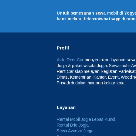
Untuk pemesanan sewa mobil di Yogya
kami melalui telepon/whatsapp di nom
Profil
Avilo Rent Car
menyediakan layanan sewa
Jogja & paket wisata Jogja. Sewa mobil Av
Rent Car siap melayani kegiatan Pariwisat
Dinas, Kementrian, Kantor, Event, Weddin
Pribadi di dalam maupun keluar kota.
Layanan
Rental Mobil Jogja Lepas Kunci
Rental Brio Jogja
Sewa Avanza Jogja