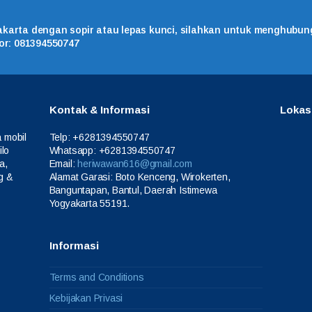
karta dengan sopir atau lepas kunci, silahkan untuk menghubun
or: 081394550747
Kontak & Informasi
Lokas
 mobil
Telp: +6281394550747
ilo
Whatsapp: +6281394550747
a,
Email:
heriwawan616@gmail.com
g &
Alamat Garasi: Boto Kenceng, Wirokerten,
Banguntapan, Bantul, Daerah Istimewa
Yogyakarta 55191.
Informasi
Terms and Conditions
Kebijakan Privasi