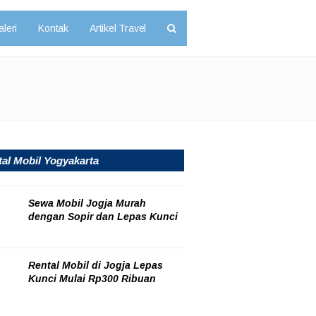
leri
Kontak
Artikel Travel
al Mobil Yogyakarta
Sewa Mobil Jogja Murah
dengan Sopir dan Lepas Kunci
06/08/2026
Rental Mobil di Jogja Lepas
Kunci Mulai Rp300 Ribuan
06/08/2026