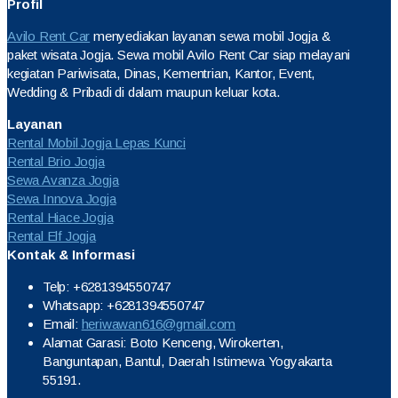
Profil
Avilo Rent Car
menyediakan layanan sewa mobil Jogja &
paket wisata Jogja. Sewa mobil Avilo Rent Car siap melayani
kegiatan Pariwisata, Dinas, Kementrian, Kantor, Event,
Wedding & Pribadi di dalam maupun keluar kota.
Layanan
Rental Mobil Jogja Lepas Kunci
Rental Brio Jogja
Sewa Avanza Jogja
Sewa Innova Jogja
Rental Hiace Jogja
Rental Elf Jogja
Kontak & Informasi
Telp: +6281394550747
Whatsapp: +6281394550747
Email:
heriwawan616@gmail.com
Alamat Garasi: Boto Kenceng, Wirokerten,
Banguntapan, Bantul, Daerah Istimewa Yogyakarta
55191.