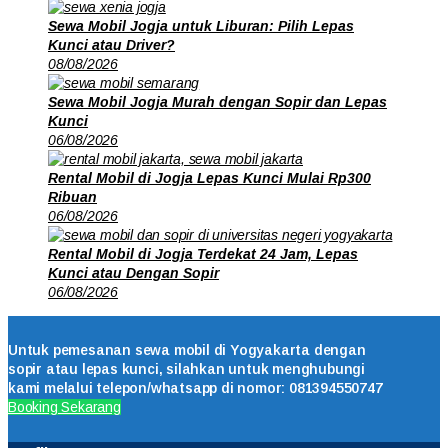
Sewa Mobil Jogja untuk Liburan: Pilih Lepas
Kunci atau Driver?
08/08/2026
Sewa Mobil Jogja Murah dengan Sopir dan Lepas
Kunci
06/08/2026
Rental Mobil di Jogja Lepas Kunci Mulai Rp300
Ribuan
06/08/2026
Rental Mobil di Jogja Terdekat 24 Jam, Lepas
Kunci atau Dengan Sopir
06/08/2026
Untuk pemesanan sewa mobil di Yogyakarta dengan
sopir atau lepas kunci, silahkan untuk menghubungi
kami melalui telepon/whatsapp di nomor: 081394550747
Booking Sekarang