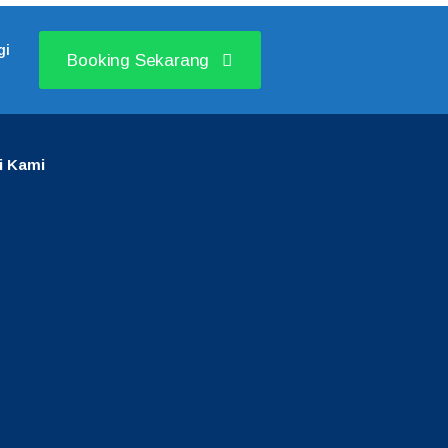
gi
Booking Sekarang
i Kami