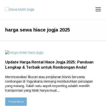
harga sewa hiace jogja 2025
Update Harga Rental Hiace Jogja 2025: Panduan
Lengkap & Terbaik untuk Rombongan Anda!
Merencanakan liburan atau perjalanan bisnis bersama
rombongan di Yogyakarta memang membutuhkan persiapan
yang matang. Salah satu aspek terpenting adalah memilih
transportasi yang tidak hanya muat…
Read More