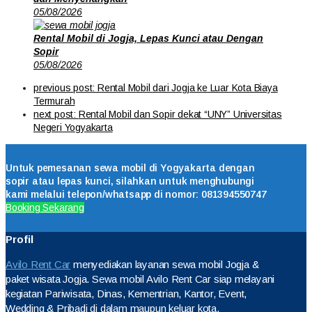
05/08/2026
Rental Mobil di Jogja, Lepas Kunci atau Dengan
Sopir
05/08/2026
previous post:
Rental Mobil dari Jogja ke Luar Kota Biaya
Termurah
next post:
Rental Mobil dan Sopir dekat “UNY” Universitas
Negeri Yogyakarta
Untuk pemesanan sewa mobil di Yogyakarta dengan
sopir atau lepas kunci, silahkan untuk menghubungi
kami melalui telepon/whatsapp di nomor: 081394550747
Booking Sekarang
Profil
Avilo Rent Car
menyediakan layanan sewa mobil Jogja &
paket wisata Jogja. Sewa mobil Avilo Rent Car siap melayani
kegiatan Pariwisata, Dinas, Kementrian, Kantor, Event,
Wedding & Pribadi di dalam maupun keluar kota.