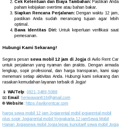
Cek Ketentuan dan Biaya Tambahan:
Pastikan Anda
paham kebijakan overtime atau bahan bakar.
Siapkan Rencana Perjalanan:
Dengan waktu 12 jam,
pastikan Anda sudah merancang tujuan agar lebih
optimal.
Bawa Identitas Diri:
Untuk keperluan verifikasi saat
pemesanan.
Hubungi Kami Sekarang!
Segera pesan
sewa mobil 12 jam di Jogja
di Avilo Rent Car
untuk perjalanan yang nyaman dan praktis. Dengan armada
lengkap, sopir profesional, dan harga transparan, kami siap
menemani setiap aktivitas Anda. Hubungi kami sekarang dan
rasakan kemudahan layanan terbaik di Jogja!
📱
WA/Telp
:
0821-3489-5088
📧
Email
:
heriwawan616@gmail.com
🌐
Website
:
https://avilorentcar.com
harga sewa mobil 12 jam Jogja
rental mobil jogja
rental mobil
plus sopir Jogja
rental mobil Yogyakarta 12 jam
Sewa Mobil
Harian Jogja
sewa mobil Jogja lepas kunci
tarif sewa mobil Jogja