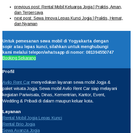
previous post:
Rental Mobil Keluarga Jogja | Praktis, Aman,
dan Terpercaya
next post:
Sewa Innova Lepas Kunci Jogja | Praktis, Hemat,
dan Nyaman
Untuk pemesanan sewa mobil di Yogyakarta dengan
sopir atau lepas kunci, silahkan untuk menghubungi
kami melalui telepon/whatsapp di nomor: 081394550747
Booking Sekarang
Profil
Avilo Rent Car
menyediakan layanan sewa mobil Jogja &
paket wisata Jogja. Sewa mobil Avilo Rent Car siap melayani
kegiatan Pariwisata, Dinas, Kementrian, Kantor, Event,
Wedding & Pribadi di dalam maupun keluar kota.
Layanan
Rental Mobil Jogja Lepas Kunci
Rental Brio Jogja
Sewa Avanza Jogja