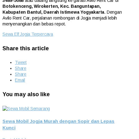
3489-5088
atau datang langsung ke garasi Avilo Rent Car di
Botokenceng, Wirokerten, Kec. Banguntapan,
Kabupaten Bantul, Daerah Istimewa Yogyakarta
. Dengan
Avilo Rent Car, perjalanan rombongan di Jogja menjadi lebih
menyenangkan dan bebas repot.
Sewa Elf Jogja Terpercaya
Share this article
Tweet
Share
Share
Email
You may also like
Sewa Mobil Jogja Murah dengan Sopir dan Lepas
Kunci