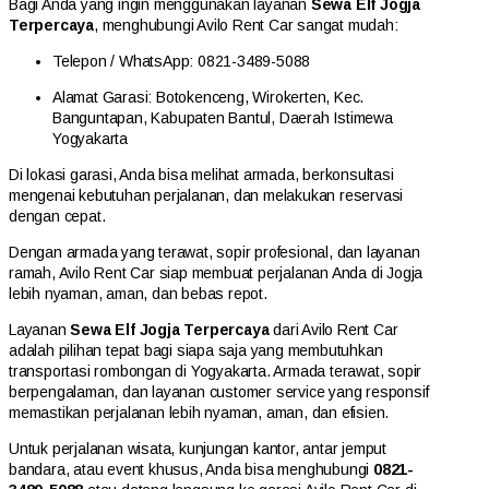
Bagi Anda yang ingin menggunakan layanan
Sewa Elf Jogja
Terpercaya
, menghubungi Avilo Rent Car sangat mudah:
Telepon / WhatsApp: 0821-3489-5088
Alamat Garasi: Botokenceng, Wirokerten, Kec.
Banguntapan, Kabupaten Bantul, Daerah Istimewa
Yogyakarta
Di lokasi garasi, Anda bisa melihat armada, berkonsultasi
mengenai kebutuhan perjalanan, dan melakukan reservasi
dengan cepat.
Dengan armada yang terawat, sopir profesional, dan layanan
ramah, Avilo Rent Car siap membuat perjalanan Anda di Jogja
lebih nyaman, aman, dan bebas repot.
Layanan
Sewa Elf Jogja Terpercaya
dari Avilo Rent Car
adalah pilihan tepat bagi siapa saja yang membutuhkan
transportasi rombongan di Yogyakarta. Armada terawat, sopir
berpengalaman, dan layanan customer service yang responsif
memastikan perjalanan lebih nyaman, aman, dan efisien.
Untuk perjalanan wisata, kunjungan kantor, antar jemput
bandara, atau event khusus, Anda bisa menghubungi
0821-