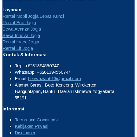
Layanan
Rental Mobil Jogja Lepas Kunci
Rental Brio Jogja
Sewa Avanza Jogja
Sewa Innova Jogja
Rental Hiace Jogja
Rental Elf Jogja
Kontak & Informasi
Telp: +6281394550747
Whatsapp: +6281394550747
Email:
heriwawan616@gmail.com
Alamat Garasi: Boto Kenceng, Wirokerten,
Banguntapan, Bantul, Daerah Istimewa Yogyakarta
55191.
Informasi
Terms and Conditions
Kebijakan Privasi
Disclaimer