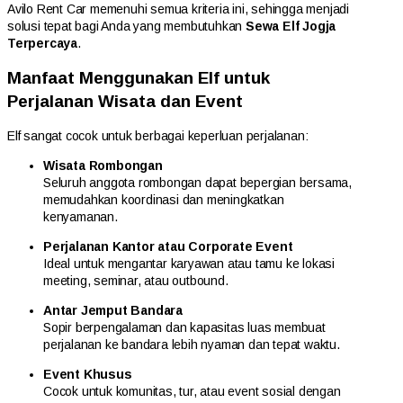
Avilo Rent Car memenuhi semua kriteria ini, sehingga menjadi
solusi tepat bagi Anda yang membutuhkan
Sewa Elf Jogja
Terpercaya
.
Manfaat Menggunakan Elf untuk
Perjalanan Wisata dan Event
Elf sangat cocok untuk berbagai keperluan perjalanan:
Wisata Rombongan
Seluruh anggota rombongan dapat bepergian bersama,
memudahkan koordinasi dan meningkatkan
kenyamanan.
Perjalanan Kantor atau Corporate Event
Ideal untuk mengantar karyawan atau tamu ke lokasi
meeting, seminar, atau outbound.
Antar Jemput Bandara
Sopir berpengalaman dan kapasitas luas membuat
perjalanan ke bandara lebih nyaman dan tepat waktu.
Event Khusus
Cocok untuk komunitas, tur, atau event sosial dengan