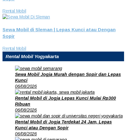
Rental Mobil
Sewa Mobil di Sleman | Lepas Kunci atau Dengan
Sopir
Rental Mobil
Rental Mobil Yogyakarta
Sewa Mobil Jogja Murah dengan Sopir dan Lepas
Kunci
06/08/2026
Rental Mobil di Jogja Lepas Kunci Mulai Rp300
Ribuan
06/08/2026
Rental Mobil di Jogja Terdekat 24 Jam, Lepas
Kunci atau Dengan Sopir
06/08/2026