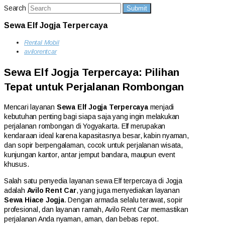
Search
Submit
Sewa Elf Jogja Terpercaya
Rental Mobil
avilorentcar
Sewa Elf Jogja Terpercaya: Pilihan
Tepat untuk Perjalanan Rombongan
Mencari layanan
Sewa Elf Jogja Terpercaya
menjadi
kebutuhan penting bagi siapa saja yang ingin melakukan
perjalanan rombongan di Yogyakarta. Elf merupakan
kendaraan ideal karena kapasitasnya besar, kabin nyaman,
dan sopir berpengalaman, cocok untuk perjalanan wisata,
kunjungan kantor, antar jemput bandara, maupun event
khusus.
Salah satu penyedia layanan sewa Elf terpercaya di Jogja
adalah
Avilo Rent Car
, yang juga menyediakan layanan
Sewa Hiace Jogja
. Dengan armada selalu terawat, sopir
profesional, dan layanan ramah, Avilo Rent Car memastikan
perjalanan Anda nyaman, aman, dan bebas repot.