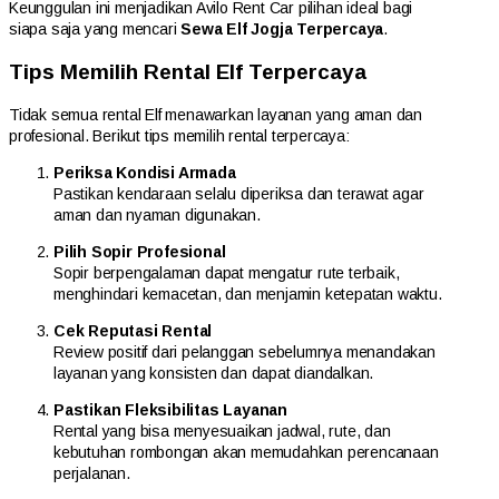
Keunggulan ini menjadikan Avilo Rent Car pilihan ideal bagi
siapa saja yang mencari
Sewa Elf Jogja Terpercaya
.
Tips Memilih Rental Elf Terpercaya
Tidak semua rental Elf menawarkan layanan yang aman dan
profesional. Berikut tips memilih rental terpercaya:
Periksa Kondisi Armada
Pastikan kendaraan selalu diperiksa dan terawat agar
aman dan nyaman digunakan.
Pilih Sopir Profesional
Sopir berpengalaman dapat mengatur rute terbaik,
menghindari kemacetan, dan menjamin ketepatan waktu.
Cek Reputasi Rental
Review positif dari pelanggan sebelumnya menandakan
layanan yang konsisten dan dapat diandalkan.
Pastikan Fleksibilitas Layanan
Rental yang bisa menyesuaikan jadwal, rute, dan
kebutuhan rombongan akan memudahkan perencanaan
perjalanan.