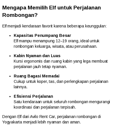
Mengapa Memilih Elf untuk Perjalanan
Rombongan?
Elf menjadi kendaraan favorit karena beberapa keunggulan:
Kapasitas Penumpang Besar
Elf mampu menampung 12–19 orang, ideal untuk
rombongan keluarga, wisata, atau perusahaan.
Kabin Nyaman dan Luas
Kursi ergonomis dan ruang kabin yang lega membuat
perjalanan jauh tetap nyaman.
Ruang Bagasi Memadai
Cukup untuk koper, tas, dan perlengkapan perjalanan
lainnya.
Efisiensi Perjalanan
Satu kendaraan untuk seluruh rombongan mengurangi
koordinasi dan perjalanan terpisah.
Dengan Elf dari Avilo Rent Car, perjalanan rombongan di
Yogyakarta menjadi lebih nyaman dan aman.