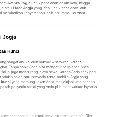
perti
Avanza
Jogja
untuk
perjalanan
dalam
kota,
hingga
ja
atau
Hiace
Jogja
yang
ideal
untuk
perjalanan
jauh
ni
memberikan
kenyamanan
lebih,
terutama
jika
Anda
i
Jogja
pas
Kunci
yang
sangat
disukai
oleh
banyak
wisatawan,
karena
gian.
Tanpa
sopir,
Anda
bisa
mengatur
perjalanan
Anda
.
Hal
ini
juga
mengurangi
biaya
sewa,
karena
Anda
tidak
perlu
m
adalah
salah
satu
penyedia
rental
mobil
di
Jogja
yang
s
kunci
yang
memungkinkan
Anda
menjelajahi
kota
dengan
apakah
penyedia
rental
yang
Anda
pilih
menawarkan
layanan
k
mempertimbangkan
lokasi
penyedia
rental
tersebut.
Jika