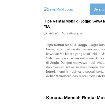
Berand
Tips Rental Mobil di Jogja: Sewa
YIA
Artikel
avilorentcar
Tips Rental Mobil di Jogja –
Jogja
ada
berbagai
tempat
wisata
menarik
yang
si
kawasan
Malioboro
yang
selalu
hidup,
J
Salah
satu
cara
terbaik
untuk
menikmati
di
Jogja
.
Dengan
menyewa
mobil,
And
dan
nyaman.
Artikel
ini
akan
memberika
kunci
,
memilih
mobil
yang
sesuai,
serta
dekat
Malioboro
dan
rental
mobil
dek
Kenapa
Memilih
Rental
Mob