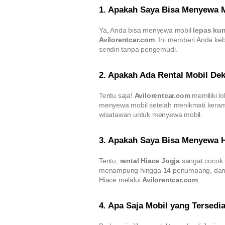
1.
Apakah
Saya
Bisa
Menyewa
Ya,
Anda
bisa
menyewa
mobil
lepas
kun
Avilorentcar.
com
.
Ini
memberi
Anda
ke
sendiri
tanpa
pengemudi.
2.
Apakah
Ada
Rental
Mobil
De
Tentu
saja!
Avilorentcar.
com
memiliki
l
menyewa
mobil
setelah
menikmati
kera
wisatawan
untuk
menyewa
mobil.
3.
Apakah
Saya
Bisa
Menyewa
Tentu,
rental
Hiace
Jogja
sangat
cocok
menampung
hingga
14
penumpang,
da
Hiace
melalui
Avilorentcar.
com
.
4.
Apa
Saja
Mobil
yang
Tersedi