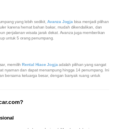
umpang
yang
lebih
sedikit,
Avanza
Jogja
bisa
menjadi
pilihan
uler
karena
hemat
bahan
bakar,
mudah
dikendalikan,
dan
pun
perjalanan
wisata
jarak
dekat.
Avanza
juga
memberikan
kup
untuk
5
orang
penumpang.
sar,
memilih
Rental
Hiace
Jogja
adalah
pilihan
yang
sangat
gat
nyaman
dan
dapat
menampung
hingga
14
penumpang.
Ini
nan
bersama
keluarga
besar,
dengan
banyak
ruang
untuk
car.
com?
sional