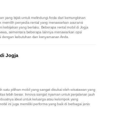
ihan
yang
bijak
untuk
melindungi
Anda
dari
kemungkinan
uk
memilih
penyedia
rental
yang
menawarkan
asuransi
mi
kebijakan
yang
berlaku.
Beberapa
rental
mobil
di
Jogja
sewa,
sementara
beberapa
lainnya
menawarkan
opsi
ai
dengan
kebutuhan
dan
kenyamanan
Anda.
di
Jogja
ah
satu
pilihan
mobil
yang
sangat
disukai
oleh
wisatawan
yang
itas
lebih
besar.
Innova
sangat
nyaman
untuk
perjalanan
jauh
buatnya
ideal
untuk
keluarga
atau
kelompok
yang
mobil
ini
juga
memiliki
performa
yang
baik
di
berbagai
jenis