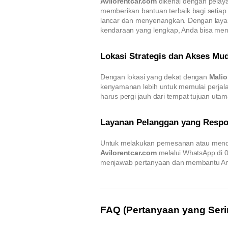
Avilorentcar.
com
dikenal
dengan
pelay
memberikan
bantuan
terbaik
bagi
setia
lancar
dan
menyenangkan.
Dengan
lay
kendaraan
yang
lengkap,
Anda
bisa
men
Lokasi
Strategis
dan
Akses
Mu
Dengan
lokasi
yang
dekat
dengan
Malio
kenyamanan
lebih
untuk
memulai
perja
harus
pergi
jauh
dari
tempat
tujuan
uta
Layanan
Pelanggan
yang
Respo
Untuk
melakukan
pemesanan
atau
men
Avilorentcar.
com
melalui
WhatsApp
di
menjawab
pertanyaan
dan
membantu
A
FAQ (
Pertanyaan
yang
Ser