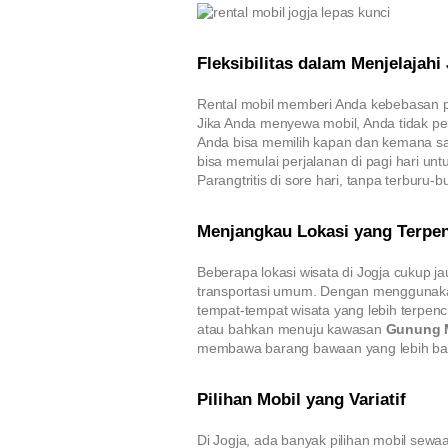
Fleksibilitas
dalam
Menjelajahi
Rental
mobil
memberi
Anda
kebebasan
Jika
Anda
menyewa
mobil,
Anda
tidak
pe
Anda
bisa
memilih
kapan
dan
kemana
s
bisa
memulai
perjalanan
di
pagi
hari
unt
Parangtritis
di
sore
hari,
tanpa
terburu-
b
Menjangkau
Lokasi
yang
Terpen
Beberapa
lokasi
wisata
di
Jogja
cukup
j
transportasi
umum.
Dengan
mengguna
tempat-
tempat
wisata
yang
lebih
terpenc
atau
bahkan
menuju
kawasan
Gunung
membawa
barang
bawaan
yang
lebih
ba
Pilihan
Mobil
yang
Variatif
Di
Jogja,
ada
banyak
pilihan
mobil
sewa