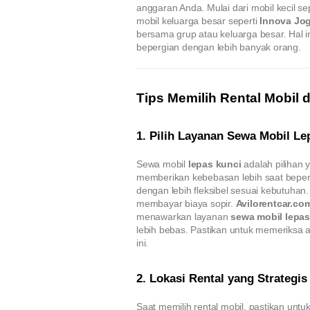
anggaran
Anda.
Mulai
dari
mobil
kecil
se
mobil
keluarga
besar
seperti
Innova
Jog
bersama
grup
atau
keluarga
besar.
Hal
i
bepergian
dengan
lebih
banyak
orang.
Tips
Memilih
Rental
Mobil
d
1.
Pilih
Layanan
Sewa
Mobil
Le
Sewa
mobil
lepas
kunci
adalah
pilihan
memberikan
kebebasan
lebih
saat
beper
dengan
lebih
fleksibel
sesuai
kebutuhan
membayar
biaya
sopir.
Avilorentcar.
co
menawarkan
layanan
sewa
mobil
lepa
lebih
bebas.
Pastikan
untuk
memeriksa
ini.
2.
Lokasi
Rental
yang
Strategis
Saat
memilih
rental
mobil,
pastikan
untu