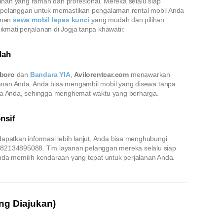
anan
yang
ramah
dan
profesional.
Mereka
selalu
siap
p
pelanggan
untuk
memastikan
pengalaman
rental
mobil
Anda
anan
sewa
mobil
lepas
kunci
yang
mudah
dan
pilihan
ikmati
perjalanan
di
Jogja
tanpa
khawatir.
dah
boro
dan
Bandara
YIA
,
Avilorentcar.
com
menawarkan
lanan
Anda.
Anda
bisa
mengambil
mobil
yang
disewa
tanpa
ma
Anda,
sehingga
menghemat
waktu
yang
berharga.
nsif
dapatkan
informasi
lebih
lanjut,
Anda
bisa
menghubungi
082134895088.
Tim
layanan
pelanggan
mereka
selalu
siap
nda
memilih
kendaraan
yang
tepat
untuk
perjalanan
Anda.
ing
Diajukan)