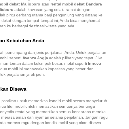
obil
dekat
Malioboro
atau
rental
mobil
dekat
Bandara
lioboro
adalah
kawasan
yang
selalu
ramai
dengan
lah
pintu
gerbang
utama
bagi
pengunjung
yang
datang
ke
g
dekat
dengan
tempat-
tempat
ini,
Anda
bisa
menghemat
anan
ke
berbagai
destinasi
wisata
yang
ada.
gan
Kebutuhan
Anda
lah
penumpang
dan
jenis
perjalanan
Anda.
Untuk
perjalanan
mobil
seperti
Avanza
Jogja
adalah
pilihan
yang
tepat.
Jika
eman-
teman
dalam
kelompok
besar,
mobil
seperti
Innova
edua
mobil
ini
menawarkan
kapasitas
yang
besar
dan
ntuk
perjalanan
jarak
jauh.
Akan
Disewa
,
pastikan
untuk
memeriksa
kondisi
mobil
secara
menyeluruh.
mua
fitur
mobil
untuk
memastikan
semuanya
berfungsi
penyedia
rental
yang
memastikan
semua
kendaraan
mereka
a
merasa
aman
dan
nyaman
selama
perjalanan.
Jangan
ragu
nda
merasa
ragu
dengan
kondisi
mobil
yang
akan
disewa.