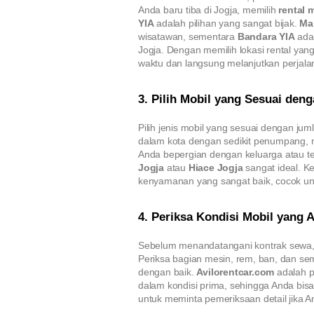
Anda
baru
tiba
di
Jogja,
memilih
rental
m
YIA
adalah
pilihan
yang
sangat
bijak.
Ma
wisatawan,
sementara
Bandara
YIA
ada
Jogja.
Dengan
memilih
lokasi
rental
yan
waktu
dan
langsung
melanjutkan
perjal
3.
Pilih
Mobil
yang
Sesuai
den
Pilih
jenis
mobil
yang
sesuai
dengan
jum
dalam
kota
dengan
sedikit
penumpang,
Anda
bepergian
dengan
keluarga
atau
t
Jogja
atau
Hiace
Jogja
sangat
ideal.
K
kenyamanan
yang
sangat
baik,
cocok
u
4.
Periksa
Kondisi
Mobil
yang
Sebelum
menandatangani
kontrak
sewa
Periksa
bagian
mesin,
rem,
ban,
dan
se
dengan
baik.
Avilorentcar.
com
adalah
dalam
kondisi
prima,
sehingga
Anda
bis
untuk
meminta
pemeriksaan
detail
jika
A