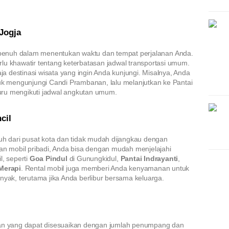
Jogja
penuh
dalam
menentukan
waktu
dan
tempat
perjalanan
Anda.
rlu
khawatir
tentang
keterbatasan
jadwal
transportasi
umum.
aja
destinasi
wisata
yang
ingin
Anda
kunjungi.
Misalnya,
Anda
uk
mengunjungi
Candi
Prambanan,
lalu
melanjutkan
ke
Pantai
uru
mengikuti
jadwal
angkutan
umum.
cil
auh
dari
pusat
kota
dan
tidak
mudah
dijangkau
dengan
kan
mobil
pribadi,
Anda
bisa
dengan
mudah
menjelajahi
il,
seperti
Goa
Pindul
di
Gunungkidul,
Pantai
Indrayanti
,
Merapi
.
Rental
mobil
juga
memberi
Anda
kenyamanan
untuk
nyak,
terutama
jika
Anda
berlibur
bersama
keluarga.
an
yang
dapat
disesuaikan
dengan
jumlah
penumpang
dan