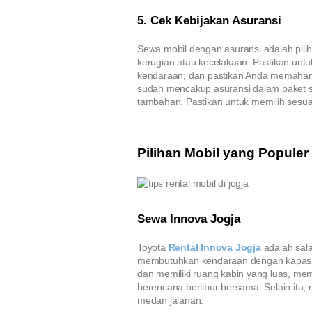
5.
Cek
Kebijakan
Asuransi
Sewa
mobil
dengan
asuransi
adalah
pil
kerugian
atau
kecelakaan.
Pastikan
unt
kendaraan,
dan
pastikan
Anda
memaha
sudah
mencakup
asuransi
dalam
paket
tambahan.
Pastikan
untuk
memilih
sesu
Pilihan
Mobil
yang
Populer
Sewa
Innova
Jogja
Toyota
Rental Innova Jogja
adalah
sal
membutuhkan
kendaraan
dengan
kapas
dan
memiliki
ruang
kabin
yang
luas,
mem
berencana
berlibur
bersama.
Selain
itu,
medan
jalanan.