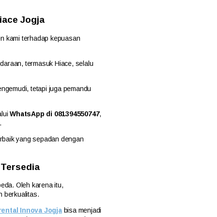
iace Jogja
men kami terhadap kepuasan
daraan, termasuk Hiace, selalu
engemudi, tetapi juga pemandu
lui
WhatsApp di 081394550747
,
.
rbaik yang sepadan dengan
 Tersedia
da. Oleh karena itu,
 berkualitas.
rental Innova Jogja
bisa menjadi