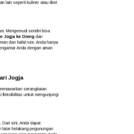
lain seperti kuliner atau tiket
am. Mengemudi sendiri bisa
e Jogja ke Dieng
dari
aman dan hafal rute. Anda hanya
mengantar Anda dengan aman
ari Jogja
,” menawarkan serangkaian
fleksibilitas untuk mengunjungi
 Dari sini, Anda dapat
n latar belakang pegunungan