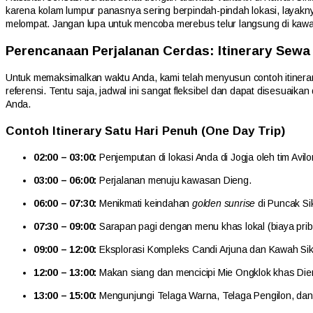
karena kolam lumpur panasnya sering berpindah-pindah lokasi, layak
melompat. Jangan lupa untuk mencoba merebus telur langsung di kawa
Perencanaan Perjalanan Cerdas: Itinerary Sewa 
Untuk memaksimalkan waktu Anda, kami telah menyusun contoh itinerar
referensi. Tentu saja, jadwal ini sangat fleksibel dan dapat disesuaik
Anda.
Contoh Itinerary Satu Hari Penuh (One Day Trip)
02:00 – 03:00:
Penjemputan di lokasi Anda di Jogja oleh tim Avilo
03:00 – 06:00:
Perjalanan menuju kawasan Dieng.
06:00 – 07:30:
Menikmati keindahan
golden sunrise
di Puncak Sik
07:30 – 09:00:
Sarapan pagi dengan menu khas lokal (biaya prib
09:00 – 12:00:
Eksplorasi Kompleks Candi Arjuna dan Kawah Sik
12:00 – 13:00:
Makan siang dan mencicipi Mie Ongklok khas Die
13:00 – 15:00:
Mengunjungi Telaga Warna, Telaga Pengilon, dan