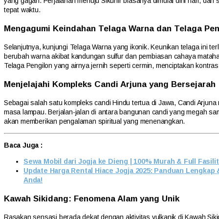
yang gagah. Perjalanan menuju Sikunir biasanya dimulai dini hari, dan
tepat waktu.
Mengagumi Keindahan Telaga Warna dan Telaga Pen
Selanjutnya, kunjungi Telaga Warna yang ikonik. Keunikan telaga ini te
berubah warna akibat kandungan sulfur dan pembiasan cahaya matahari
Telaga Pengilon yang airnya jernih seperti cermin, menciptakan kontras
Menjelajahi Kompleks Candi Arjuna yang Bersejarah
Sebagai salah satu kompleks candi Hindu tertua di Jawa, Candi Arjuna
masa lampau. Berjalan-jalan di antara bangunan candi yang megah sa
akan memberikan pengalaman spiritual yang menenangkan.
Baca Juga :
Sewa Mobil dari Jogja ke Dieng | 100% Murah & Full Fasili
Update Harga Rental Hiace Jogja 2025: Panduan Lengkap
Anda!
Kawah Sikidang: Fenomena Alam yang Unik
Rasakan sensasi berada dekat dengan aktivitas vulkanik di Kawah Sikid