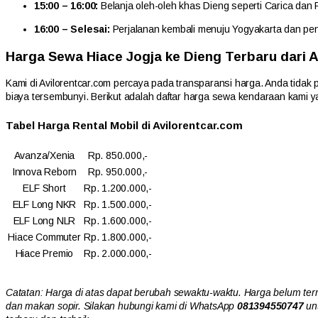
15:00 – 16:00:
Belanja oleh-oleh khas Dieng seperti Carica dan
16:00 – Selesai:
Perjalanan kembali menuju Yogyakarta dan pen
Harga Sewa Hiace Jogja ke Dieng Terbaru dari 
Kami di Avilorentcar.com percaya pada transparansi harga. Anda tidak
biaya tersembunyi. Berikut adalah daftar harga sewa kendaraan kami ya
Tabel Harga Rental Mobil di Avilorentcar.com
Avanza/Xenia
Rp. 850.000,-
Innova Reborn
Rp. 950.000,-
ELF Short
Rp. 1.200.000,-
ELF Long NKR
Rp. 1.500.000,-
ELF Long NLR
Rp. 1.600.000,-
Hiace Commuter
Rp. 1.800.000,-
Hiace Premio
Rp. 2.000.000,-
Catatan: Harga di atas dapat berubah sewaktu-waktu. Harga belum term
dan makan sopir. Silakan hubungi kami di WhatsApp
081394550747
un