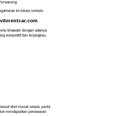
 Purwaceng.
gantaran ke lokasi semula.
Avilorentcar.com
 perlu khawatir dengan adanya
ng kompetitif dan terjangkau.
asuk tiket masuk wisata, parkir,
tuk mendapatkan penawaran