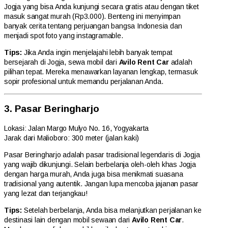
Jogja yang bisa Anda kunjungi secara gratis atau dengan tiket
masuk sangat murah (Rp3.000). Benteng ini menyimpan
banyak cerita tentang perjuangan bangsa Indonesia dan
menjadi spot foto yang instagramable.
Tips:
Jika Anda ingin menjelajahi lebih banyak tempat
bersejarah di Jogja, sewa mobil dari
Avilo Rent Car
adalah
pilihan tepat. Mereka menawarkan layanan lengkap, termasuk
sopir profesional untuk memandu perjalanan Anda.
3.
Pasar Beringharjo
Lokasi: Jalan Margo Mulyo No. 16, Yogyakarta
Jarak dari Malioboro: 300 meter (jalan kaki)
Pasar Beringharjo adalah pasar tradisional legendaris di Jogja
yang wajib dikunjungi. Selain berbelanja oleh-oleh khas Jogja
dengan harga murah, Anda juga bisa menikmati suasana
tradisional yang autentik. Jangan lupa mencoba jajanan pasar
yang lezat dan terjangkau!
Tips:
Setelah berbelanja, Anda bisa melanjutkan perjalanan ke
destinasi lain dengan mobil sewaan dari
Avilo Rent Car
.