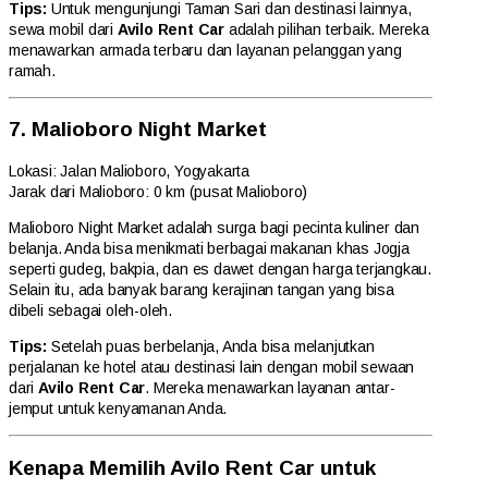
Tips:
Untuk mengunjungi Taman Sari dan destinasi lainnya,
sewa mobil dari
Avilo Rent Car
adalah pilihan terbaik. Mereka
menawarkan armada terbaru dan layanan pelanggan yang
ramah.
7.
Malioboro Night Market
Lokasi: Jalan Malioboro, Yogyakarta
Jarak dari Malioboro: 0 km (pusat Malioboro)
Malioboro Night Market adalah surga bagi pecinta kuliner dan
belanja. Anda bisa menikmati berbagai makanan khas Jogja
seperti gudeg, bakpia, dan es dawet dengan harga terjangkau.
Selain itu, ada banyak barang kerajinan tangan yang bisa
dibeli sebagai oleh-oleh.
Tips:
Setelah puas berbelanja, Anda bisa melanjutkan
perjalanan ke hotel atau destinasi lain dengan mobil sewaan
dari
Avilo Rent Car
. Mereka menawarkan layanan antar-
jemput untuk kenyamanan Anda.
Kenapa Memilih Avilo Rent Car untuk