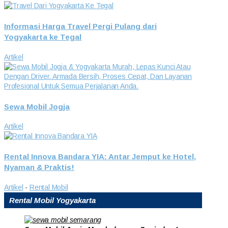
Informasi Harga Travel Pergi Pulang dari
Yogyakarta ke Tegal
Artikel
Sewa Mobil Jogja
Artikel
Rental Innova Bandara YIA: Antar Jemput ke Hotel,
Nyaman & Praktis!
Artikel
·
Rental Mobil
Rental Mobil Yogyakarta