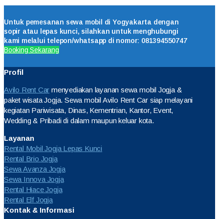
Untuk pemesanan sewa mobil di Yogyakarta dengan
sopir atau lepas kunci, silahkan untuk menghubungi
kami melalui telepon/whatsapp di nomor: 081394550747
Booking Sekarang
Profil
Avilo Rent Car
menyediakan layanan sewa mobil Jogja &
paket wisata Jogja. Sewa mobil Avilo Rent Car siap melayani
kegiatan Pariwisata, Dinas, Kementrian, Kantor, Event,
Wedding & Pribadi di dalam maupun keluar kota.
Layanan
Rental Mobil Jogja Lepas Kunci
Rental Brio Jogja
Sewa Avanza Jogja
Sewa Innova Jogja
Rental Hiace Jogja
Rental Elf Jogja
Kontak & Informasi