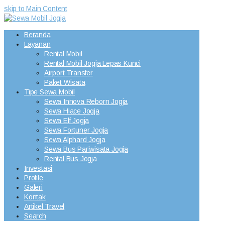
skip to Main Content
Beranda
Layanan
Rental Mobil
Rental Mobil Jogja Lepas Kunci
Airport Transfer
Paket Wisata
Tipe Sewa Mobil
Sewa Innova Reborn Jogja
Sewa Hiace Jogja
Sewa Elf Jogja
Sewa Fortuner Jogja
Sewa Alphard Jogja
Sewa Bus Pariwisata Jogja
Rental Bus Jogja
Investasi
Profile
Galeri
Kontak
Artikel Travel
Search