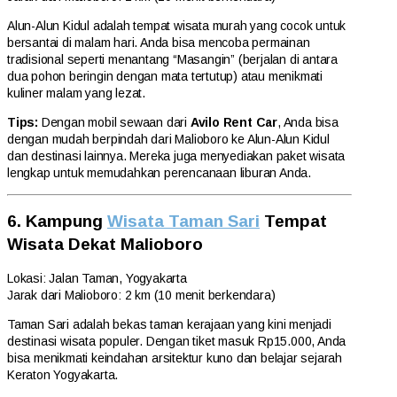
Alun-Alun Kidul adalah tempat wisata murah yang cocok untuk
bersantai di malam hari. Anda bisa mencoba permainan
tradisional seperti menantang “Masangin” (berjalan di antara
dua pohon beringin dengan mata tertutup) atau menikmati
kuliner malam yang lezat.
Tips:
Dengan mobil sewaan dari
Avilo Rent Car
, Anda bisa
dengan mudah berpindah dari Malioboro ke Alun-Alun Kidul
dan destinasi lainnya. Mereka juga menyediakan paket wisata
lengkap untuk memudahkan perencanaan liburan Anda.
6.
Kampung
Wisata Taman Sari
Tempat
Wisata Dekat Malioboro
Lokasi: Jalan Taman, Yogyakarta
Jarak dari Malioboro: 2 km (10 menit berkendara)
Taman Sari adalah bekas taman kerajaan yang kini menjadi
destinasi wisata populer. Dengan tiket masuk Rp15.000, Anda
bisa menikmati keindahan arsitektur kuno dan belajar sejarah
Keraton Yogyakarta.