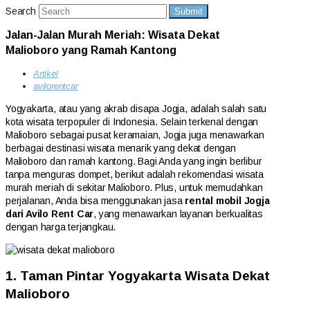
Search
Submit
Jalan-Jalan Murah Meriah: Wisata Dekat
Malioboro yang Ramah Kantong
Artikel
avilorentcar
Yogyakarta, atau yang akrab disapa Jogja, adalah salah satu
kota wisata terpopuler di Indonesia. Selain terkenal dengan
Malioboro sebagai pusat keramaian, Jogja juga menawarkan
berbagai destinasi wisata menarik yang dekat dengan
Malioboro dan ramah kantong. Bagi Anda yang ingin berlibur
tanpa menguras dompet, berikut adalah rekomendasi wisata
murah meriah di sekitar Malioboro. Plus, untuk memudahkan
perjalanan, Anda bisa menggunakan jasa
rental mobil Jogja
dari Avilo Rent Car
, yang menawarkan layanan berkualitas
dengan harga terjangkau.
1.
Taman Pintar Yogyakarta Wisata Dekat
Malioboro